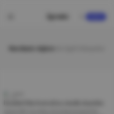
KAYDOL
Nerdesin Aşkım
ile ilgili hikayeler
Duende
İstanbul Film Festivali’ne yönelik eleştiriler
İstanbul LGBTİ+ Onur Haftası, 2014 yılından beri İstanbul Film