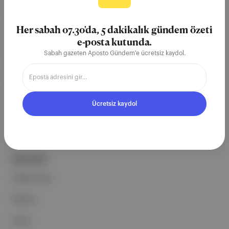
Aposto, İstanbul & New York
merkezli bağımsız dijital medya ve
Her sabah 07.30'da, 5 dakikalık gündem özeti
teknoloji şirketi. Marka, ürün ve
e-posta kutunda.
partnerliklerimizle berrak, tatmin
Sabah gazeten Aposto Gündem'e ücretsiz kaydol.
edici, heyecan verici bir bilgi
ekosistemi geleceği için
çalışıyoruz.
Ücretsiz kaydol
Ücretsiz Kaydol →
ŞİRKETİMİZ
Hakkımızda
Reklam
Ethos