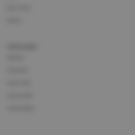
Basın Odası
İletişim
PORTFOLYUMUZ
Markalar
Podcastler
Aposto Web
Aposto Mobil
Sosyal Medya