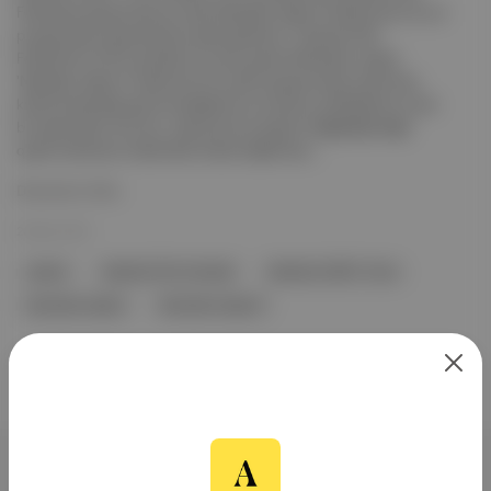
Festivali programında yer alan Nerdesin Aşkım? bölümünün bu yıl
programdan çıkarılmasına tepki gösterdi: “İstanbul Film
Festivali'nin 2014 yılından bu yana queer filmlerden oluşan
'Nerdesin Aşkım?' bölümünü bu yılki programından çıkarması,
kültürel alandaki görünmezleştirme ve sansür politikalarının yeni
bir aşamasıdır. Bu tavır, yalnızca bir program değişikliği değil,
queer sinemanın sistematik olarak dışlanmas...
Devamını Oku
28 Mar 2025
sansür
İstanbul Film Festivali
İstanbul LGBTİ+ Onur
Nerdesin Aşkım
Nerdesin Aşkım?