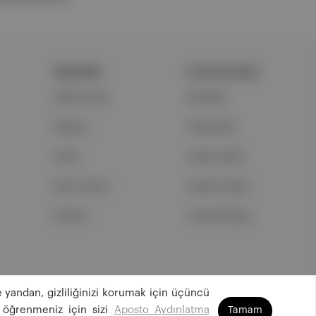
ŞİRKETİMİZ
PORTFOLYUMUZ
Hakkımızda
Markalar
Reklam
Podcastler
Ethos
Aposto Web
Basın Odası
Aposto Mobil
İletişim
Sosyal Medya
 yandan, gizliliğinizi korumak için üçüncü
©
2026
Aposto Teknoloji ve Medya Anonim Şirketi
 öğrenmeniz için sizi
Aposto Aydınlatma
Tamam