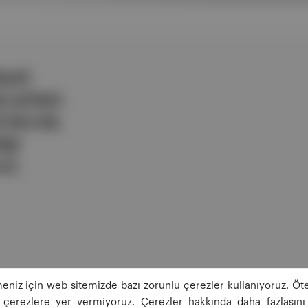
ezli
 şirketi.
e berrak,
lgi
uz.
eniz için web sitemizde bazı zorunlu çerezler kullanıyoruz. Öte
ğı çerezlere yer vermiyoruz. Çerezler hakkında daha fazlasını