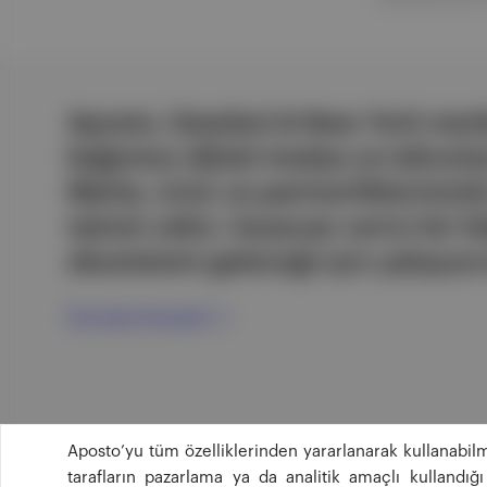
Aposto, İstanbul & New York merk
bağımsız dijital medya ve teknoloji
Marka, ürün ve partnerliklerimizl
tatmin edici, heyecan verici bir bi
ekosistemi geleceği için çalışıyor
Ücretsiz Kaydol →
Aposto’yu tüm özelliklerinden yararlanarak kullanabilm
tarafların pazarlama ya da analitik amaçlı kullandı