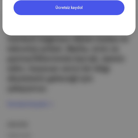
Ücretsiz kaydol
Aposto, İstanbul & New York
merkezli bağımsız dijital medya ve
teknoloji şirketi. Marka, ürün ve
partnerliklerimizle berrak, tatmin
edici, heyecan verici bir bilgi
ekosistemi geleceği için
çalışıyoruz.
Ücretsiz Kaydol →
ŞİRKETİMİZ
Hakkımızda