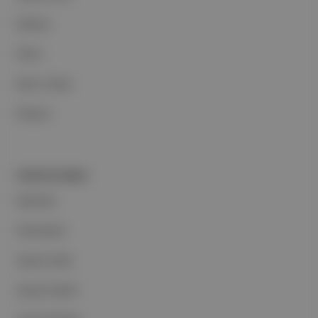
Reklam
Ethos
Basın Odası
İletişim
PORTFOLYUMUZ
Markalar
Podcastler
Aposto Web
Aposto Mobil