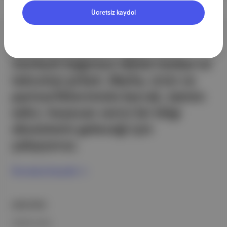
Ücretsiz kaydol
Aposto, İstanbul & New York
merkezli bağımsız dijital medya ve
teknoloji şirketi. Marka, ürün ve
partnerliklerimizle berrak, tatmin
edici, heyecan verici bir bilgi
ekosistemi geleceği için
çalışıyoruz.
Ücretsiz Kaydol →
ŞİRKETİMİZ
Hakkımızda