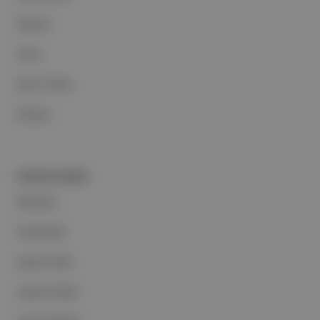
Reklam
Ethos
Basın Odası
İletişim
PORTFOLYUMUZ
Markalar
Podcastler
Aposto Web
Aposto Mobil