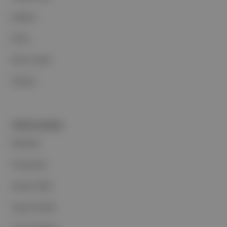
Reklam
Ethos
Basın Odası
İletişim
PORTFOLYUMUZ
Markalar
Podcastler
Aposto Web
Aposto Mobil