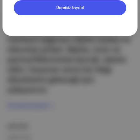
Ücretsiz kaydol
Aposto, İstanbul & New York
merkezli bağımsız dijital medya ve
teknoloji şirketi. Marka, ürün ve
partnerliklerimizle berrak, tatmin
edici, heyecan verici bir bilgi
ekosistemi geleceği için
çalışıyoruz.
Ücretsiz Kaydol →
ŞİRKETİMİZ
Hakkımızda