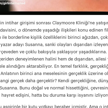
n intihar girişimi sonrası Claymoore Kliniği'ne yatışı
edavisini, o dönemde yaşadığı ilişkileri konu edinen f
ile borderline kişilik özelliklerini birinci ağızdan, çok
yazar adayı Susanna, sanki olayları dışarıdan izleyen b
rçeveden ve çoklu bakışıyla yaklaşıyor yaşadıklarına.
çeriden deneyimlenen halini hem de dışarıdan, ailesi
ele alındığını aktarabiliyor. En temel farklılık, gerçekl
. Anlatının birinci ana meselesinin gerçeklik üzerine 
Hangi gerçek daha gerçektir? Kendi gerçekliğine, düny
 Susanna. Bunu doğal ve normal hissettiğini, çevresi
hayret edişini, hatta bu duruma karşı isyanını izliyo
 aspirinle bir kutu votkayı beraber içmiştir. Ama o in