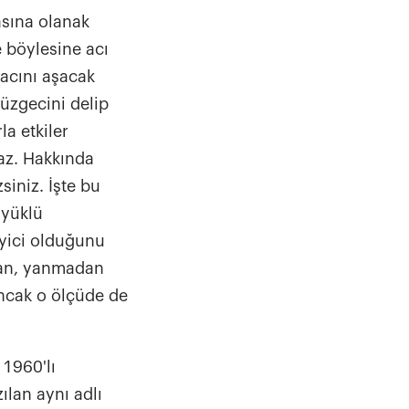
sına olanak
e böylesine acı
macını aşacak
üzgecini delip
la etkiler
az. Hakkında
siniz. İşte bu
 yüklü
eyici olduğunu
yan, yanmadan
ancak o ölçüde de
 1960'lı
ılan aynı adlı