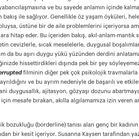
yabancılaşmasına ve bu sayede anlamın içinde kalma
 bakış ile sağlıyor. Genellikle öz yaşam öyküleri, hel
oluysa, üstüne bir de aile problemlerini içeriyorsa a
ra hitap eder. Bu içeriden bakış, akıl-anlam-mantık s
tin cevizlerle, sıcak meselelerle, duygusal boşalımlar
tam da bu aşırı duygu yükü yüzünden derdini anlatam
inizde hissettirdikleri dışında pek bir şey söyleyemez
terrupted
filminin diğer pek çok psikolojik travmalarla
ayrıldığını ve bu ayrım nedeniyle de başarılı ve etkil
Yani duygusallık, ajitasyon, gözyaşı dozunu abartma
için mesafe bırakan, akılla algılamamıza izin veren 
ilik bozukluğu (borderline) tanısı alan genç bir kadının
ndan bir kesit içeriyor. Susanna Kaysen tarafindan yaz