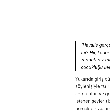
"Hayalle gerçe
mı
? Hiç kede
zannettiniz mi
çocukluğu ke
Yukarıda giriş cü
söylenişiyle "Gi
sorgulatan ve ge
istenen şeyleri)
gerçek bir yaşam