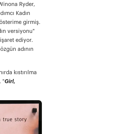
Winona Ryder,
ardımcı Kadın
österime girmiş.
dın versiyonu"
işaret ediyor.
n özgün adının
nırda kıstırılma
 "
Girl,