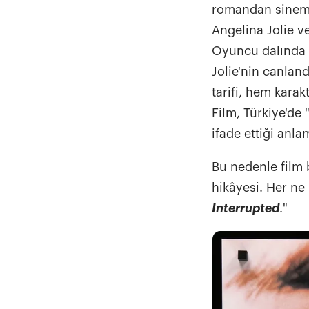
romandan sinema
Angelina Jolie ve
Oyuncu dalında O
Jolie'nin canlan
tarifi, hem karak
Film, Türkiye'de 
ifade ettiği anl
Bu nedenle film b
hikâyesi. Her ne
Interrupted
."