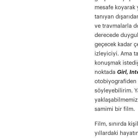
mesafe koyarak 
tanıyan dışarıdan
ve travmalarla d
derecede duygula
geçecek kadar çe
izleyiciyi. Ama 
konuşmak istediğ
noktada
Girl, In
otobiyografiden 
söyleyebilirim. 
yaklaşabilmemiz 
samimi bir film.
Film, sınırda kiş
yıllardaki hayatı