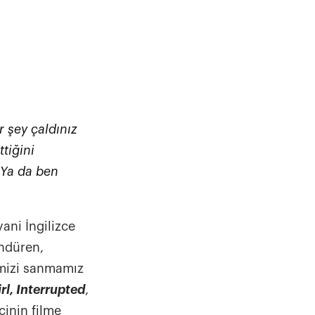
r şey çaldınız
ttiğini
. Ya da ben
ani İngilizce
ündüren,
imizi sanmamız
rl, Interrupted
,
cinin filme