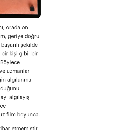
nı, orada on
ilm, geriye doğru
 başarılı şekilde
ir kişi gibi, bir
 Böylece
 ve uzmanlar
iğin algılanma
olduğunu
ayı algılayış
nce
ruz film boyunca.
tihar etmemiştir.