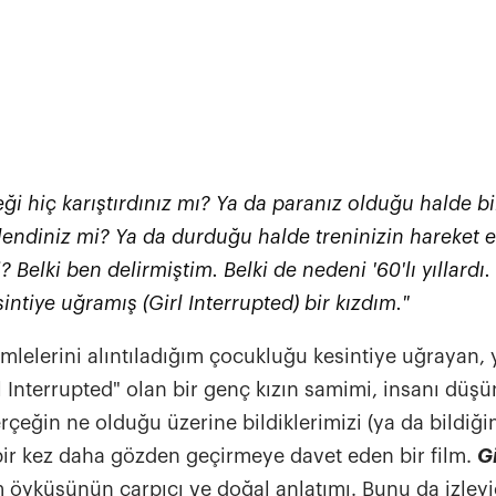
ği hiç karıştırdınız mı? Ya da paranız olduğu halde bi
rlendiniz mi? Ya da durduğu
halde treninizin hareket e
? Belki ben delirmiştim. Belki de nedeni '
60'lı yıllardı
sintiye
uğramış (Girl Interrupted) bir kızdım."
mlelerini alıntıladığım çocukluğu kesintiye uğrayan, y
rl Interrupted" olan bir genç kızın samimi, insanı düş
rçeğin ne olduğu üzerine bildiklerimizi (ya da bildiğ
 bir kez daha gözden geçirmeye davet eden bir film.
Gi
 öyküsünün çarpıcı ve doğal anlatımı. Bunu da izleyi