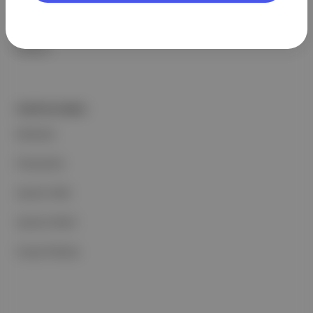
Basın Odası
İletişim
PORTFOLYUMUZ
Markalar
Podcastler
Aposto Web
Aposto Mobil
Sosyal Medya