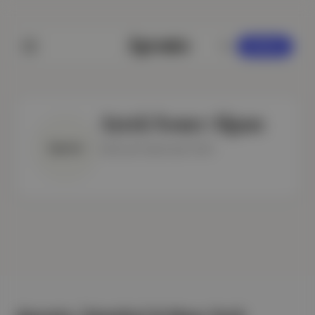
KAYDOL
Aytek Soner Alpan
Yazar @ Toplumsal Tarih