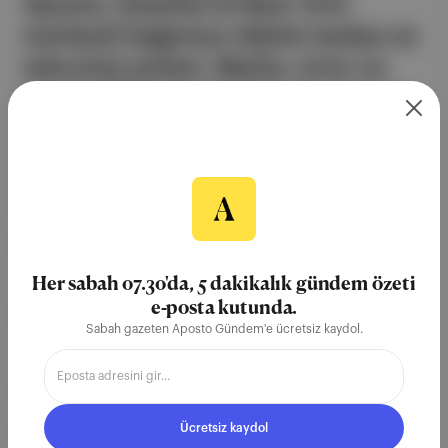
Aposto, İstanbul & New York
merkezli bağımsız dijital medya ve
teknoloji şirketi. Marka, ürün ve
partnerliklerimizle berrak, tatmin
edici, heyecan verici bir bilgi
ekosistemi geleceği için
çalışıyoruz.
Ücretsiz Kaydol →
Her sabah 07.30'da, 5 dakikalık gündem özeti
e-posta kutunda.
ŞİRKETİMİZ
Sabah gazeten Aposto Gündem'e ücretsiz kaydol.
Hakkımızda
Reklam
Ücretsiz kaydol
Ethos