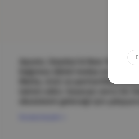
Aposto, İstanbul & New York merk
bağımsız dijital medya ve teknoloji
Marka, ürün ve partnerliklerimizl
tatmin edici, heyecan verici bir bi
ekosistemi geleceği için çalışıyor
Ücretsiz Kaydol →