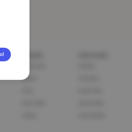
ol
ŞİRKETİMİZ
PORTFOLYUMUZ
Hakkımızda
Markalar
Reklam
Podcastler
Ethos
Aposto Web
Basın Odası
Aposto Mobil
İletişim
Sosyal Medya