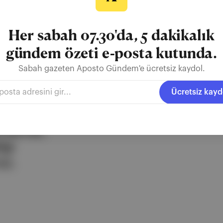
Her sabah 07.30'da, 5 dakikalık
gündem özeti e-posta kutunda.
Sabah gazeten Aposto Gündem'e ücretsiz kaydol.
Ücretsiz kayd
ezli
 şirketi.
e berrak,
lgi
uz.