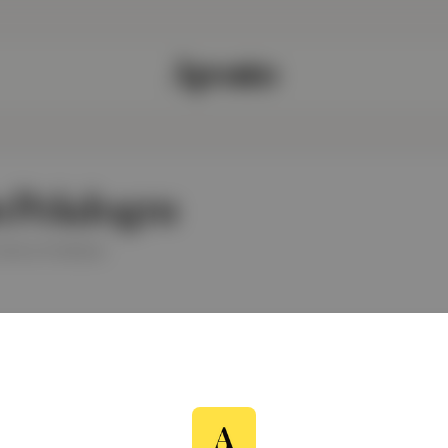
 Pekdogru
hief at Podfresh