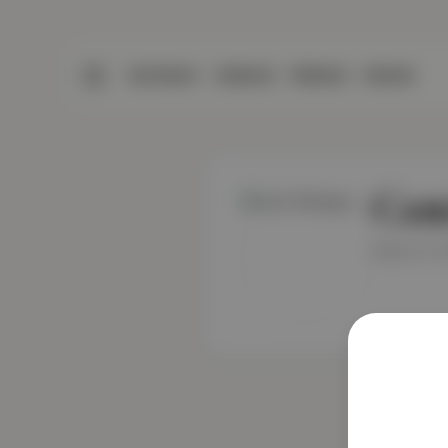
BÜLTENLER
YAZARLAR
PREMIUM
DÜKKAN
Cem
Editor-In-C