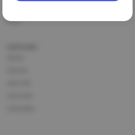
Basın Odası
İletişim
PORTFOLYUMUZ
Markalar
Podcastler
Aposto Web
Aposto Mobil
Sosyal Medya