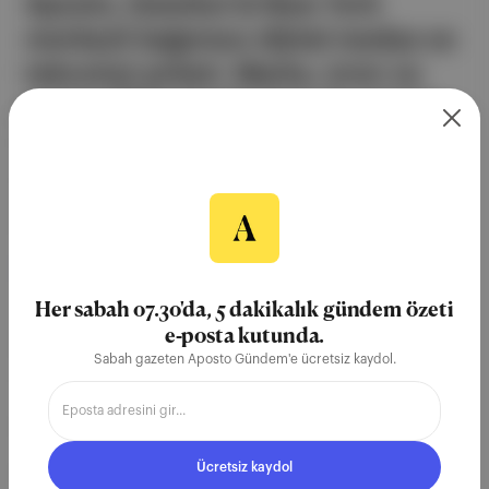
Aposto, İstanbul & New York
merkezli bağımsız dijital medya ve
teknoloji şirketi. Marka, ürün ve
partnerliklerimizle berrak, tatmin
edici, heyecan verici bir bilgi
ekosistemi geleceği için
çalışıyoruz.
Ücretsiz Kaydol →
Her sabah 07.30'da, 5 dakikalık gündem özeti
e-posta kutunda.
ŞİRKETİMİZ
Sabah gazeten Aposto Gündem'e ücretsiz kaydol.
Hakkımızda
Reklam
Ücretsiz kaydol
Ethos