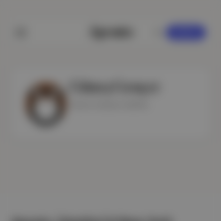
KAYDOL
Güneş Gençer
Günün havasını belirler.