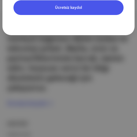
Ücretsiz kaydol
Aposto, İstanbul & New York
merkezli bağımsız dijital medya ve
teknoloji şirketi. Marka, ürün ve
partnerliklerimizle berrak, tatmin
edici, heyecan verici bir bilgi
ekosistemi geleceği için
çalışıyoruz.
Ücretsiz Kaydol →
ŞİRKETİMİZ
Hakkımızda