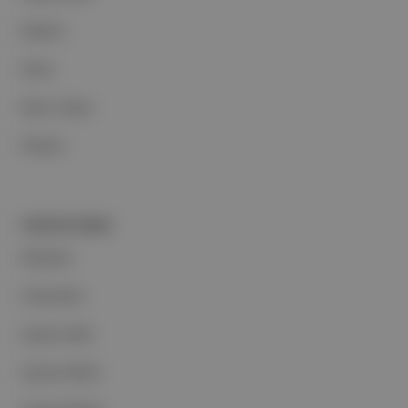
Reklam
Ethos
Basın Odası
İletişim
PORTFOLYUMUZ
Markalar
Podcastler
Aposto Web
Aposto Mobil