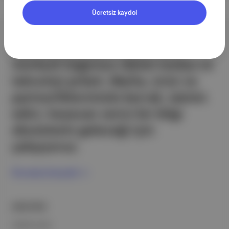
Ücretsiz kaydol
Aposto, İstanbul & New York
merkezli bağımsız dijital medya ve
teknoloji şirketi. Marka, ürün ve
partnerliklerimizle berrak, tatmin
edici, heyecan verici bir bilgi
ekosistemi geleceği için
çalışıyoruz.
Ücretsiz Kaydol →
ŞİRKETİMİZ
Hakkımızda