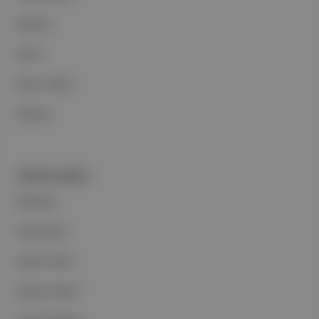
Reklam
Ethos
Basın Odası
İletişim
PORTFOLYUMUZ
Markalar
Podcastler
Aposto Web
Aposto Mobil