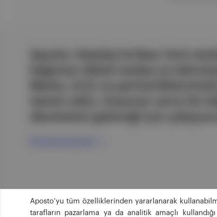
Aposto, İstanbul & New York merk
bağımsız dijital medya ve teknoloji
Marka, ürün ve partnerliklerimizl
tatmin edici, heyecan verici bir bi
ekosistemi geleceği için çalışıyor
Ücretsiz Kaydol →
Aposto’yu tüm özelliklerinden yararlanarak kullanabilm
tarafların pazarlama ya da analitik amaçlı kullandı