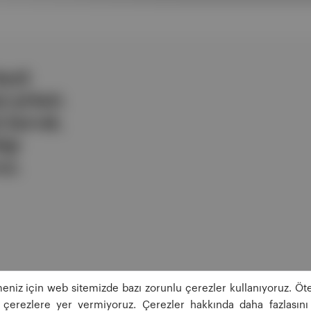
ezli
 şirketi.
e berrak,
lgi
uz.
eniz için web sitemizde bazı zorunlu çerezler kullanıyoruz. Öte
ğı çerezlere yer vermiyoruz. Çerezler hakkında daha fazlasını