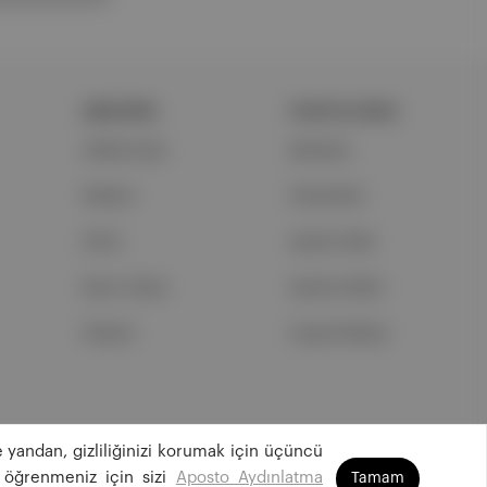
ŞİRKETİMİZ
PORTFOLYUMUZ
Hakkımızda
Markalar
Reklam
Podcastler
Ethos
Aposto Web
Basın Odası
Aposto Mobil
İletişim
Sosyal Medya
 yandan, gizliliğinizi korumak için üçüncü
©
2026
Aposto Teknoloji ve Medya Anonim Şirketi
 öğrenmeniz için sizi
Aposto Aydınlatma
Tamam