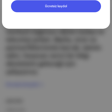
Ücretsiz kaydol
Aposto, İstanbul & New York
merkezli bağımsız dijital medya ve
teknoloji şirketi. Marka, ürün ve
partnerliklerimizle berrak, tatmin
edici, heyecan verici bir bilgi
ekosistemi geleceği için
çalışıyoruz.
Ücretsiz Kaydol →
ŞİRKETİMİZ
Hakkımızda