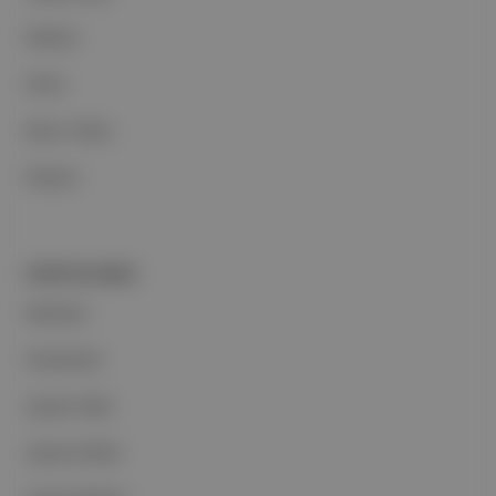
Reklam
Ethos
Basın Odası
İletişim
PORTFOLYUMUZ
Markalar
Podcastler
Aposto Web
Aposto Mobil