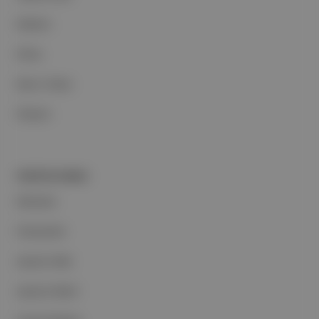
Reklam
Ethos
Basın Odası
İletişim
PORTFOLYUMUZ
Markalar
Podcastler
Aposto Web
Aposto Mobil