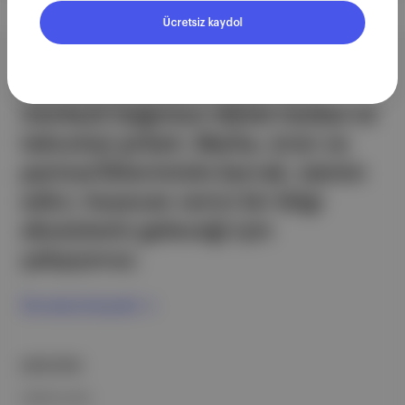
Ücretsiz kaydol
Aposto, İstanbul & New York
merkezli bağımsız dijital medya ve
teknoloji şirketi. Marka, ürün ve
partnerliklerimizle berrak, tatmin
edici, heyecan verici bir bilgi
ekosistemi geleceği için
çalışıyoruz.
Ücretsiz Kaydol →
ŞİRKETİMİZ
Hakkımızda