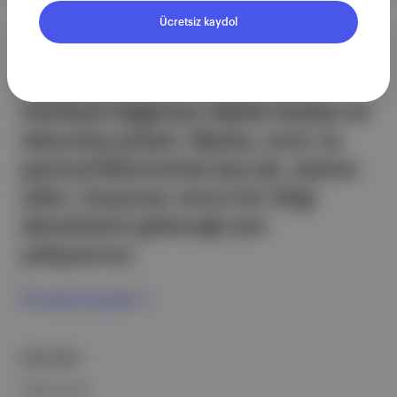
Ücretsiz kaydol
Aposto, İstanbul & New York
merkezli bağımsız dijital medya ve
teknoloji şirketi. Marka, ürün ve
partnerliklerimizle berrak, tatmin
edici, heyecan verici bir bilgi
ekosistemi geleceği için
çalışıyoruz.
Ücretsiz Kaydol →
ŞİRKETİMİZ
Hakkımızda