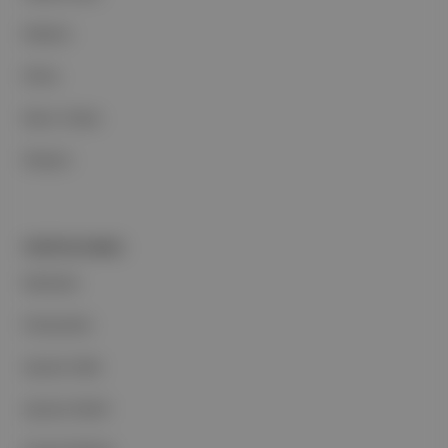
Reklam
Ethos
Basın Odası
İletişim
PORTFOLYUMUZ
Markalar
Podcastler
Aposto Web
Aposto Mobil