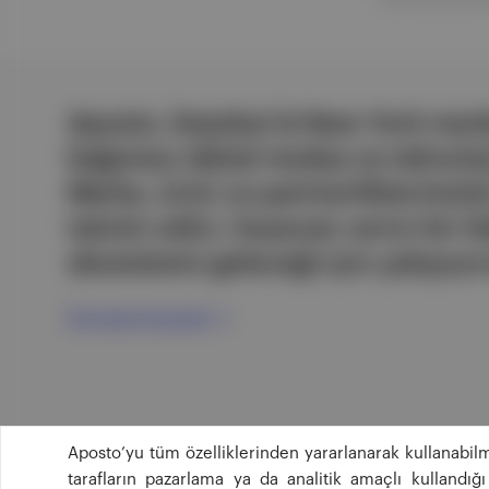
Aposto, İstanbul & New York merk
bağımsız dijital medya ve teknoloji
Marka, ürün ve partnerliklerimizl
tatmin edici, heyecan verici bir bi
ekosistemi geleceği için çalışıyor
Ücretsiz Kaydol →
Aposto’yu tüm özelliklerinden yararlanarak kullanabilm
tarafların pazarlama ya da analitik amaçlı kullandı