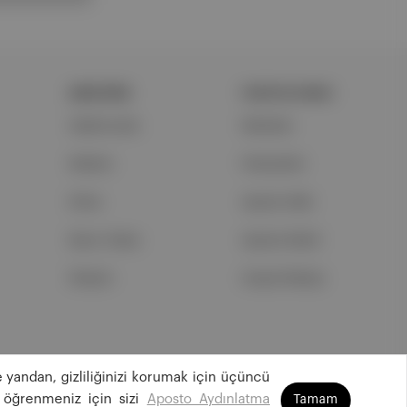
ŞİRKETİMİZ
PORTFOLYUMUZ
Hakkımızda
Markalar
Reklam
Podcastler
Ethos
Aposto Web
Basın Odası
Aposto Mobil
İletişim
Sosyal Medya
 yandan, gizliliğinizi korumak için üçüncü
©
2026
Aposto Teknoloji ve Medya Anonim Şirketi
 öğrenmeniz için sizi
Aposto Aydınlatma
Tamam