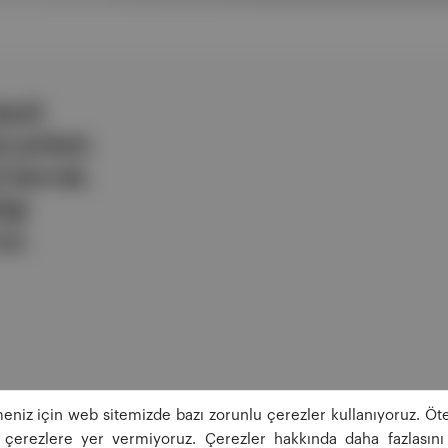
ezli
 şirketi.
e berrak,
lgi
uz.
eniz için web sitemizde bazı zorunlu çerezler kullanıyoruz. Öte
ğı çerezlere yer vermiyoruz. Çerezler hakkında daha fazlasını