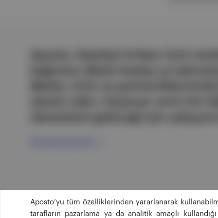
Aposto, İstanbul & New York merk
bağımsız dijital medya ve teknoloji
Marka, ürün ve partnerliklerimizl
tatmin edici, heyecan verici bir bi
ekosistemi geleceği için çalışıyor
Ücretsiz Kaydol →
Aposto’yu tüm özelliklerinden yararlanarak kullanabilm
tarafların pazarlama ya da analitik amaçlı kullandı