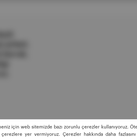
ezli
 şirketi.
e berrak,
lgi
uz.
eniz için web sitemizde bazı zorunlu çerezler kullanıyoruz. Öte
ğı çerezlere yer vermiyoruz. Çerezler hakkında daha fazlasını