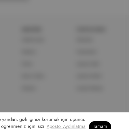
ŞİRKETİMİZ
PORTFOLYUMUZ
Hakkımızda
Markalar
Reklam
Podcastler
Ethos
Aposto Web
Basın Odası
Aposto Mobil
İletişim
Sosyal Medya
 yandan, gizliliğinizi korumak için üçüncü
©
2026
Aposto Teknoloji ve Medya Anonim Şirketi
 öğrenmeniz için sizi
Aposto Aydınlatma
Tamam