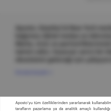
Aposto, İstanbul & New York merk
bağımsız dijital medya ve teknoloji
Marka, ürün ve partnerliklerimizl
tatmin edici, heyecan verici bir bi
ekosistemi geleceği için çalışıyor
Ücretsiz Kaydol →
Aposto’yu tüm özelliklerinden yararlanarak kullanabilm
tarafların pazarlama ya da analitik amaçlı kullandı