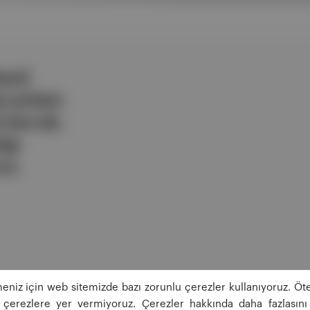
ezli
 şirketi.
e berrak,
lgi
uz.
eniz için web sitemizde bazı zorunlu çerezler kullanıyoruz. Öte
ğı çerezlere yer vermiyoruz. Çerezler hakkında daha fazlasını