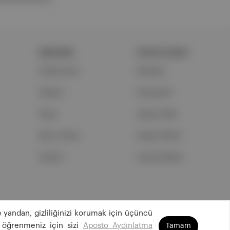
ŞİRKETİMİZ
PORTFOLYUMUZ
Hakkımızda
Markalar
Reklam
Podcastler
Ethos
Aposto Web
Basın Odası
Aposto Mobil
İletişim
Sosyal Medya
 yandan, gizliliğinizi korumak için üçüncü
©
2026
Aposto Teknoloji ve Medya Anonim Şirketi
 öğrenmeniz için sizi
Aposto Aydınlatma
Tamam