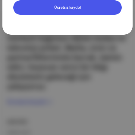
Ücretsiz kaydol
Aposto, İstanbul & New York
merkezli bağımsız dijital medya ve
teknoloji şirketi. Marka, ürün ve
partnerliklerimizle berrak, tatmin
edici, heyecan verici bir bilgi
ekosistemi geleceği için
çalışıyoruz.
Ücretsiz Kaydol →
ŞİRKETİMİZ
Hakkımızda