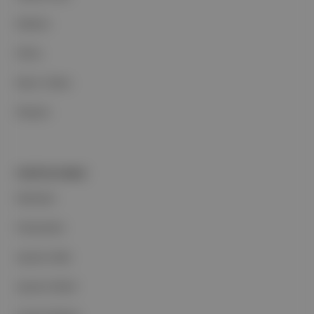
Reklam
Ethos
Basın Odası
İletişim
PORTFOLYUMUZ
Markalar
Podcastler
Aposto Web
Aposto Mobil