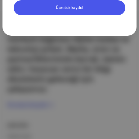
Ücretsiz kaydol
Aposto, İstanbul & New York
merkezli bağımsız dijital medya ve
teknoloji şirketi. Marka, ürün ve
partnerliklerimizle berrak, tatmin
edici, heyecan verici bir bilgi
ekosistemi geleceği için
çalışıyoruz.
Ücretsiz Kaydol →
ŞİRKETİMİZ
Hakkımızda