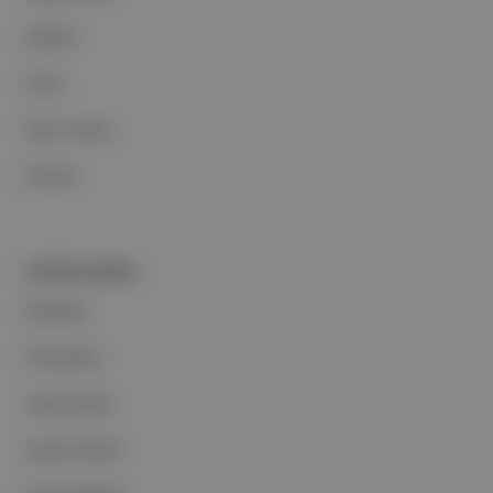
Reklam
Ethos
Basın Odası
İletişim
PORTFOLYUMUZ
Markalar
Podcastler
Aposto Web
Aposto Mobil