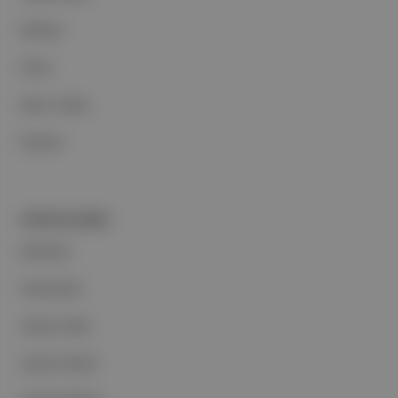
Reklam
Ethos
Basın Odası
İletişim
PORTFOLYUMUZ
Markalar
Podcastler
Aposto Web
Aposto Mobil