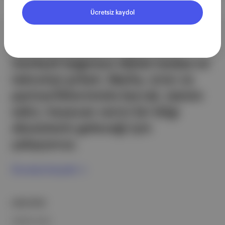
Ücretsiz kaydol
Aposto, İstanbul & New York
merkezli bağımsız dijital medya ve
teknoloji şirketi. Marka, ürün ve
partnerliklerimizle berrak, tatmin
edici, heyecan verici bir bilgi
ekosistemi geleceği için
çalışıyoruz.
Ücretsiz Kaydol →
ŞİRKETİMİZ
Hakkımızda