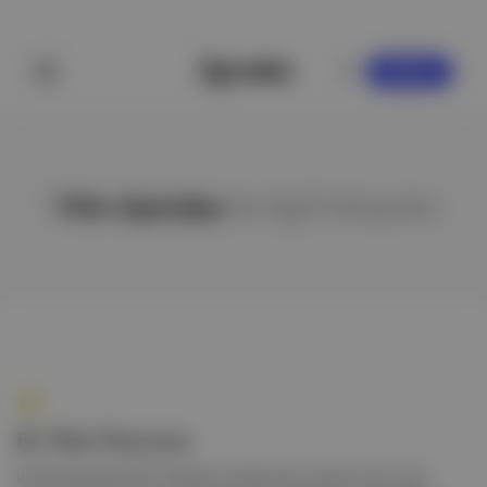
KAYDOL
' Film Ajandası
ile ilgili hikayeler
Bi' Film Önersene
Bi' Film Ajandası 2021 olarak bu yıl ikinci kez, yeni bir renk, yeni