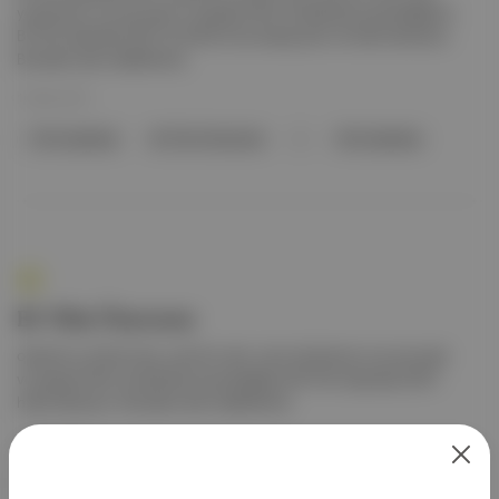
yönetmen ve oyuncular ve yepyeni film önerileriyle yayınladığımız
Bi' Film Ajandası 2021 iki hafta önce satışa çıktı ve hızla tükeniyor.
Buradan satın alabilirsiniz.
10 Mar 2021
' Film Ajandası
Bi' Film Önersene
'
Film Ajandası
Bi' Film Önersene
olarak bu yıl ikinci kez, yeni bir renk, yeni yönetmen ve oyuncular
ve yepyeni film önerileriyle yayınladığımız Bi' Film Ajandası 2021
hızla tükeniyor. Buradan satın alabilirsiniz.
10 Mar 2021
' Film Ajandası