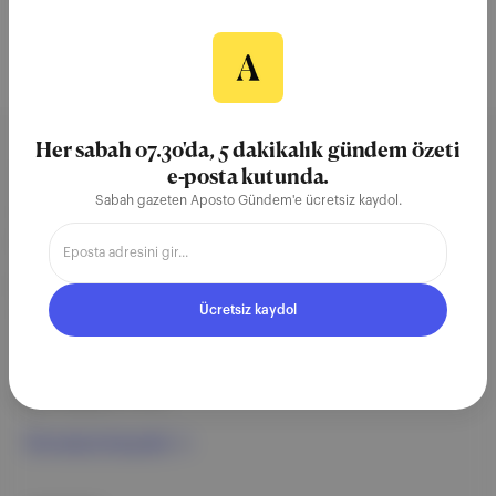
Her sabah 07.30'da, 5 dakikalık gündem özeti
Aposto, İstanbul & New York
e-posta kutunda.
Sabah gazeten Aposto Gündem'e ücretsiz kaydol.
merkezli bağımsız dijital medya ve
teknoloji şirketi. Marka, ürün ve
partnerliklerimizle berrak, tatmin
edici, heyecan verici bir bilgi
Ücretsiz kaydol
ekosistemi geleceği için
çalışıyoruz.
Ücretsiz Kaydol →