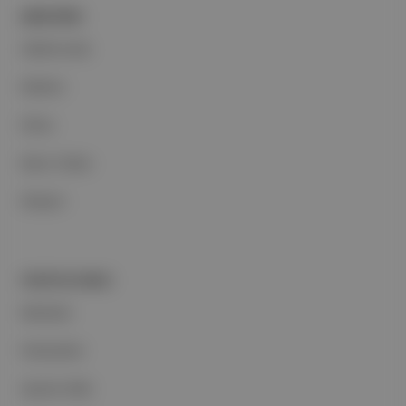
ŞİRKETİMİZ
Hakkımızda
Reklam
Ethos
Basın Odası
İletişim
PORTFOLYUMUZ
Markalar
Podcastler
Aposto Web