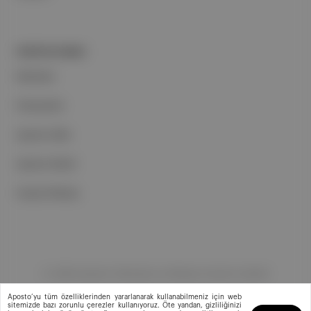
PORTFOLYUMUZ
Markalar
Podcastler
Aposto Web
Aposto Mobil
Sosyal Medya
©
2026
Aposto Teknoloji ve Medya Anonim Şirketi
Aposto’yu tüm özelliklerinden yararlanarak kullanabilmeniz için web
sitemizde bazı zorunlu çerezler kullanıyoruz. Öte yandan, gizliliğinizi