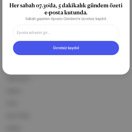
partnerliklerimizle berrak, tatmin
Her sabah 07.30'da, 5 dakikalık gündem özeti
e-posta kutunda.
edici, heyecan verici bir bilgi
Sabah gazeten Aposto Gündem'e ücretsiz kaydol.
ekosistemi geleceği için
çalışıyoruz.
Ücretsiz kaydol
Ücretsiz Kaydol →
ŞİRKETİMİZ
Hakkımızda
Reklam
Ethos
Basın Odası
İletişim