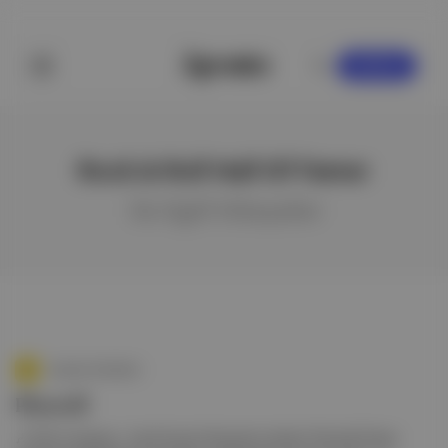
KAYDOL
Rock & Roll Hall Of Famer
ile ilgili hikayeler
Aposto Gündem
Pharrell
🎶 Ünlü müzisyen , kendi hayat hikayesini anlatan Piece By Piece