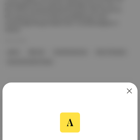
adlı biyografik filminin Lego’dan yapılacağını duyurdu. Film, 11
Ekim 2024’te sinemalarda gösterime girecek. Ekip: Pharrell, bu
filmi yapmak için Focus Features ile işbirliği yaptı. Filmin
yönetmenliğini Morgan Neville ( Won’t You Be My Neighbor? )
üstlendi.
28 Oca 2024
şarkıcı
Billy Joel
Columbia Records
River Of Dreams
Rock & Roll Hall Of Famer
Aposto, İstanbul & New York
merkezli bağımsız dijital medya ve
teknoloji şirketi. Marka, ürün ve