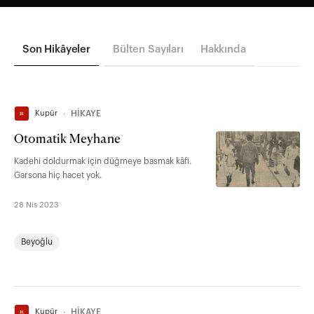
Son Hikâyeler
Bülten Sayıları
Hakkında
Kupür
∙
HİKAYE
Otomatik Meyhane
Kadehi doldurmak için düğmeye basmak kâfi.
Garsona hiç hacet yok.
28 Nis 2023
Beyoğlu
Kupür
∙
HİKAYE