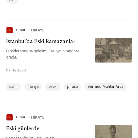
Kupür
∙
HİKAYE
İstanbul'da Eski Ramazanlar
Direklerarası'na gelelim: Faaliyetin başlıcası
orada.
07 Nis 2023
cami
mahya
pilâki
pırasa
Sermed Muhtar Arus
Kupür
∙
HİKAYE
Eski günlerde