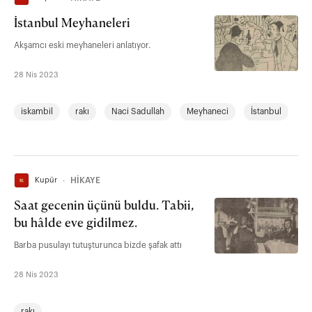
İstanbul Meyhaneleri
Akşamcı eski meyhaneleri anlatıyor.
28 Nis 2023
iskambil
rakı
Naci Sadullah
Meyhaneci
İstanbul
Kupür
∙
HİKAYE
Saat gecenin üçünü buldu. Tabii,
bu hâlde eve gidilmez.
Barba pusulayı tutuşturunca bizde şafak attı
28 Nis 2023
rakı