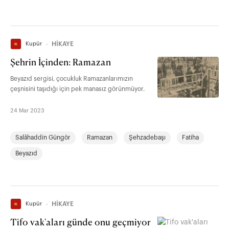
Kupür
∙
HİKAYE
Şehrin İçinden: Ramazan
Beyazıd sergisi, çocukluk Ramazanlarımızın
çeşnisini taşıdığı için pek manasız görünmüyor.
24 Mar 2023
Salâhaddin Güngör
Ramazan
Şehzadebaşı
Fatiha
Beyazıd
Kupür
∙
HİKAYE
Tifo vak'aları günde onu geçmiyor