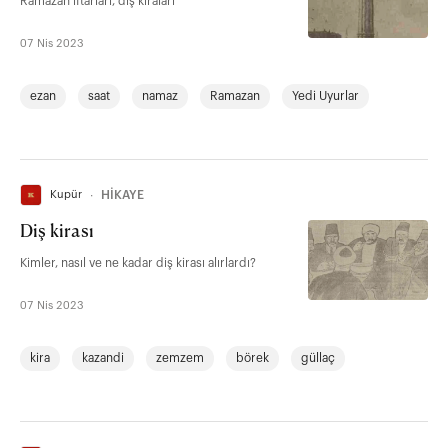
Ramazan iftarları, diş kiraları
07 Nis 2023
ezan
saat
namaz
Ramazan
Yedi Uyurlar
Kupür
∙
HİKAYE
Diş kirası
Kimler, nasıl ve ne kadar diş kirası alırlardı?
07 Nis 2023
kira
kazandi
zemzem
börek
güllaç