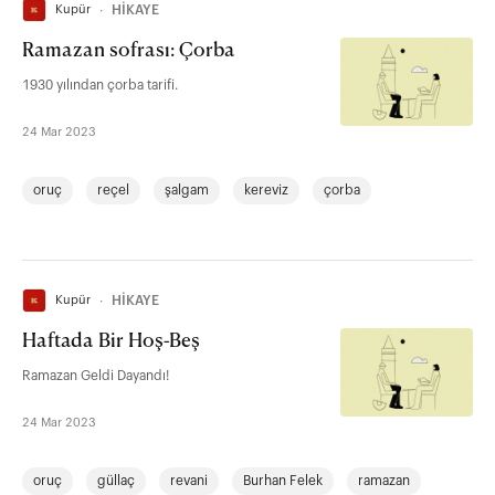
Kupür
∙
HİKAYE
Ramazan sofrası: Çorba
1930 yılından çorba tarifi.
24 Mar 2023
oruç
reçel
şalgam
kereviz
çorba
Kupür
∙
HİKAYE
Haftada Bir Hoş-Beş
Ramazan Geldi Dayandı!
24 Mar 2023
oruç
güllaç
revani
Burhan Felek
ramazan