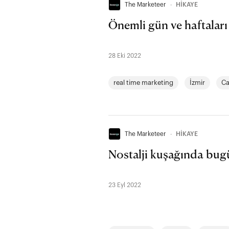
The Marketeer
∙
HİKAYE
Önemli gün ve haftaları
28 Eki 2022
real time marketing
İzmir
Ca
The Marketeer
∙
HİKAYE
Nostalji kuşağında bug
23 Eyl 2022