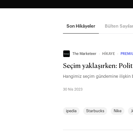
Son Hikâyeler
Bülten Sayılar
The Marketeer
∙
HİKAYE
∙
PREMI
Seçim yaklaşırken: Polit
Hangimiz seçim gündemine ilişkin bi
30 Nis 2023
ipedia
Starbucks
Nike
J