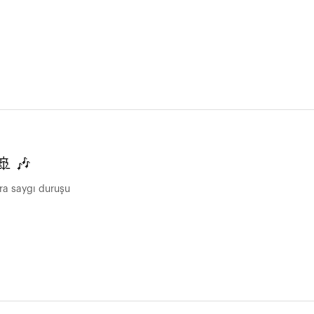
🚢 🎶
ra saygı duruşu