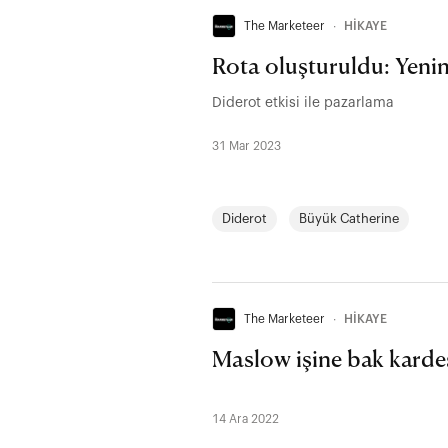
The Marketeer
∙
HİKAYE
Rota oluşturuldu: Yenin
Diderot etkisi ile pazarlama
31 Mar 2023
Diderot
Büyük Catherine
The Marketeer
∙
HİKAYE
Maslow işine bak karde
14 Ara 2022