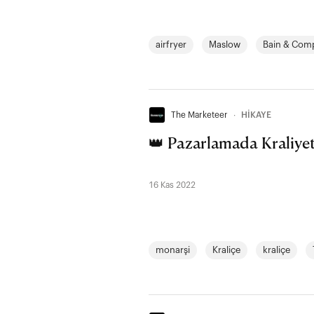
airfryer
Maslow
Bain & Com
The Marketeer
∙
HİKAYE
👑 Pazarlamada Kraliy
16 Kas 2022
monarşi
Kraliçe
kraliçe