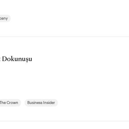
pany
et Dokunuşu
The Crown
Business Insider