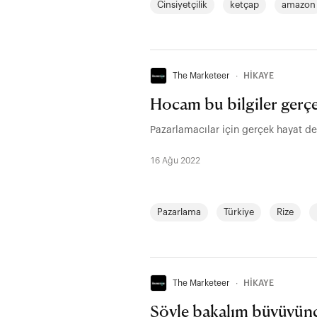
Cinsiyetçilik
ketçap
amazon
The Marketeer
∙
HİKAYE
Hocam bu bilgiler gerçe
Pazarlamacılar için gerçek hayat de
16 Ağu 2022
Pazarlama
Türkiye
Rize
The Marketeer
∙
HİKAYE
Söyle bakalım büyüyünc