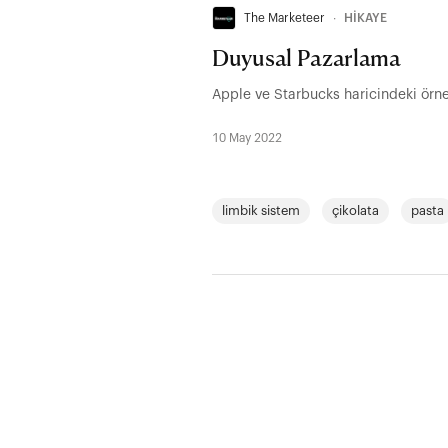
The Marketeer
∙
HİKAYE
Duyusal Pazarlama
Apple ve Starbucks haricindeki örne
10 May 2022
limbik sistem
çikolata
pasta