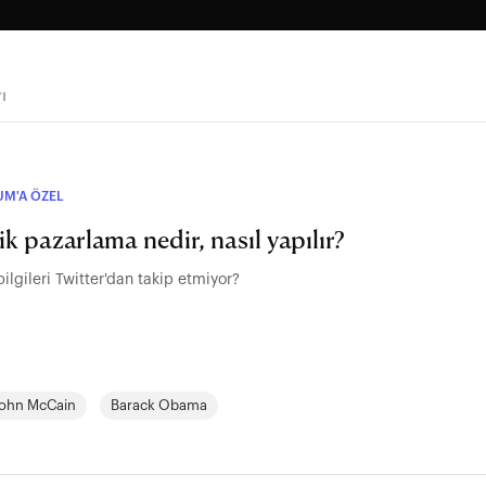
ı
UM'A ÖZEL
ik pazarlama nedir, nasıl yapılır?
lgileri Twitter'dan takip etmiyor?
ohn McCain
Barack Obama