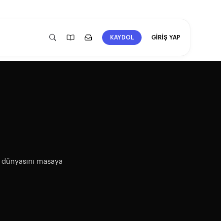
GİRİŞ YAP
KAYDOL
a dünyasını masaya 