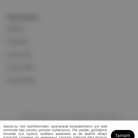
PORTFOLYUMUZ
Markalar
Podcastler
Aposto Web
Aposto Mobil
Sosyal Medya
©
2026
Aposto Teknoloji ve Medya Anonim Şirketi
Aposto’yu tüm özelliklerinden yararlanarak kullanabilmeniz için web
sitemizde bazı zorunlu çerezler kullanıyoruz. Öte yandan, gizliliğinizi
korumak için üçüncü tarafların pazarlama ya da analitik amaçlı
Tamam
kullandığı çerezlere yer vermiyoruz. Çerezler hakkında daha fazlasını