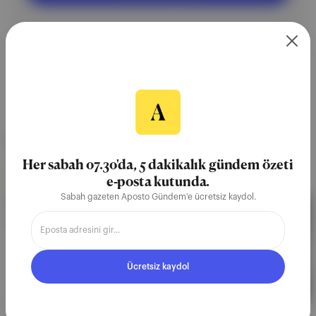
NEREDE YAYIMLANDI?
Her sabah 07.30'da, 5 dakikalık gündem özeti
Aposto Gündem
∙
BÜLTEN SAYISI
e-posta kutunda.
Sabah gazeten Aposto Gündem'e ücretsiz kaydol.
📰 Enflasyon makası, kadınların
ekonomisi
TÜFE’yle ÜFE arasındaki makas açılırken ENAG’ın
verileri TÜİK’in ölçümlerinin iki katını aştı. Ekonomi
Ücretsiz kaydol
Nobeli, yatak odasıyla toplantı odası arasındaki
ayrımın kalktığını gösterdi. Kirli Hanım, Türkiye’nin
ilk ödüllü peyniri oldu.
04 Kas 2023