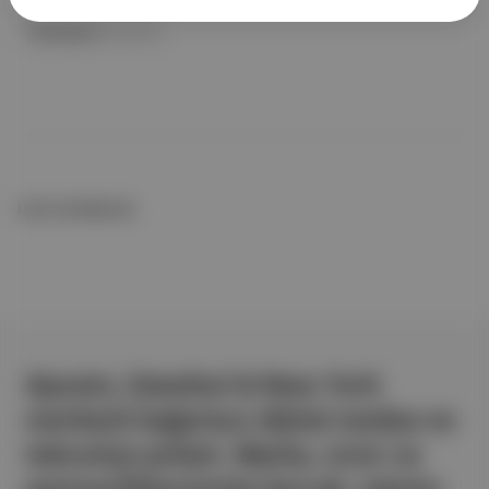
Mey|Diageo
ile birlikte
İLGİLİ OKUMALAR
Aposto, İstanbul & New York
merkezli bağımsız dijital medya ve
teknoloji şirketi. Marka, ürün ve