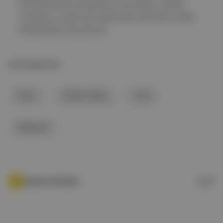
hizmet etmesi amaçlanan mumyalar, lahitler,
muskalar ve pek çok
uşabti
diye de bilinen
şabti
heykelcikler barındırıyor.
İLGİLİ BAŞLIKLAR
Mısır
Ölüler Kitabı
Orta
Mezarlık
Aposto Gündem