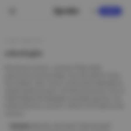
KAYDOL
4 Kasım 2023 07:00
arkeologlar
Mısır’da kazı yürüten , içinde bir
Ölüler Kitabı
papirüsünün de bulunduğu 3 bin 500 yıllık bir mezar
alanı keşfetti. Mısır Turizm ve Eski Eserler Bakanlığı’nın
yaptığı açıklamaya göre, Orta Mısır’da bulunan Tuna Al
Gebel bölgesinde keşfedilen mezarlığın geçmişi, Yeni
Krallık dönemine, yani M.Ö. 1550 ila 1070 yıllarına dek
uzanıyor.
Detaylar:
Mezarlık, ölen kişiye "öteki dünyada"