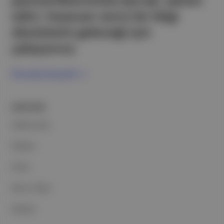
partnerliklerimizle berrak, tatmin
edici, heyecan verici bir bilgi
ekosistemi geleceği için
çalışıyoruz.
Ücretsiz Kaydol →
ŞİRKETİMİZ
Hakkımızda
Reklam
Ethos
Basın Odası
İletişim