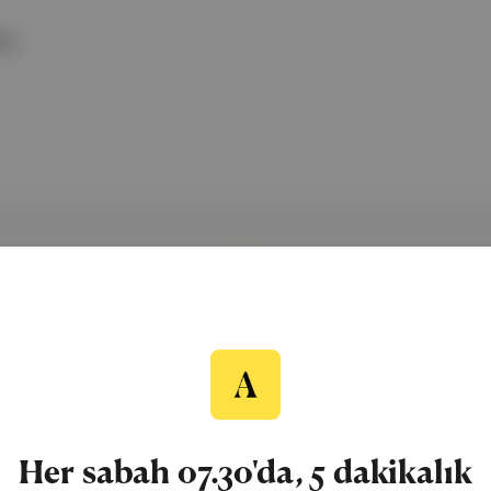
z|
ÜCRETSİZ BÜLTEN
Aposto Gündem
Her sabah 07.30'da, 5 dakikalık