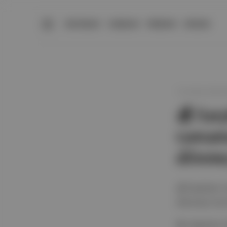
BÜLTENLER
YAZARLAR
PREMIUM
DÜKKAN
15 Aralık 2024 
💰 Sar
tamame
dönmey
💰 Sarphan U
dönmeyi terc
🗞 Yasemin G