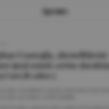
08:00
phan Uzunoğlu, aboneliklerini
n iptal etmek yerine duraklat
i tercih eden y
zunoğlu, aboneliklerini tamamen iptal etmek yerine dura
ih eden yeni kullanıcı profilini
inceledi
.
iritli İnceoğlu, medyanın LGBTİ+ hakları konusundaki sor