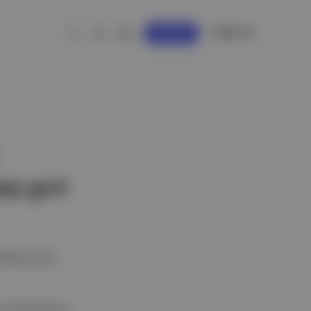
GİRİŞ YAP
KAYDOL
ıp geri
klatıp geri
umluluklarını