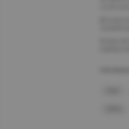
ve etik sorun
🤖 Songül Kar
yaratabilece
🗞 Ilgaz Gök
başlattığı D
İLGİLİ BAŞLIKL
avatar
Artflow