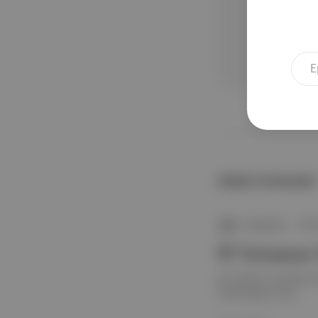
NEREDE YAYIMLANDI?
n okuyoruz|
∙
BÜL
🙊 Tartışmay
Bu haftanın anahtar k
Washington Post.