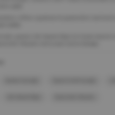
larını
yazdı
.
adeniz, Artflow uygulaması ile gazetecilerin nasıl kendi a
ğini
anlattı
.
ırmaklı, gazeteci Abir Naeseh Bilgin ile 6 Şubat depremi
epremden Hikayeler isimli projesi üzerine
konuştu
.
AR
Sarphan Uzunoğlu
Yasemin Giritli İnceoğlu
LG
Abir Naeseh Bilgin
Depremden Hikayeler