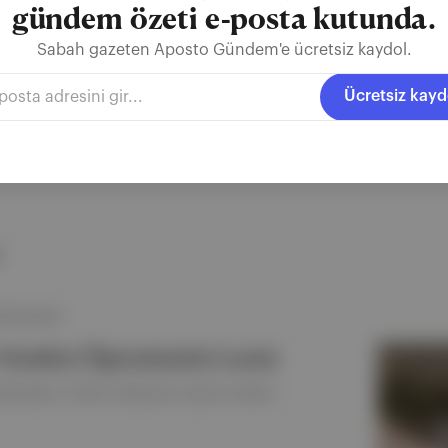
gündem özeti e-posta kutunda.
Ücretsiz Kaydol
Sabah gazeten Aposto Gündem'e ücretsiz kaydol.
Ücretsiz kayd
TEN SAYISI
ı Yeniden Öğrenmemiz Lazım
elimeleri: TikTok, Observer, konum verileri,