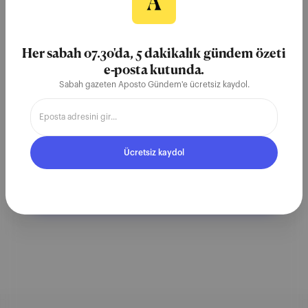
ÜCRETSİZ BÜLTEN
Her sabah 07.30'da, 5 dakikalık gündem özeti
Aposto Gündem
e-posta kutunda.
Sabah gazeten Aposto Gündem'e ücretsiz kaydol.
Ücretsiz kaydol
Ücretsiz Kaydol