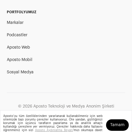
PORTFOLYUMUZ
Markalar
Podcastler
Aposto Web
Aposto Mobil
Sosyal Medya
©
2026
Aposto Teknoloji ve Medya Anonim Şirketi
Aposto’yu tüm özelliklerinden yararlanarak kullanabilmeniz için web
sitemizde bazı zorunlu çerezler kullanıyoruz. Öte yandan, gizliliğinizi
korumak için üçüncü tarafların pazarlama ya da analitik amaçlı
Tamam
kullandığı çerezlere yer vermiyoruz. Çerezler hakkında daha fazlasını
öğrenmeniz için sizi
Aposto Aydınlatma Beyanı
'mızı okumaya davet