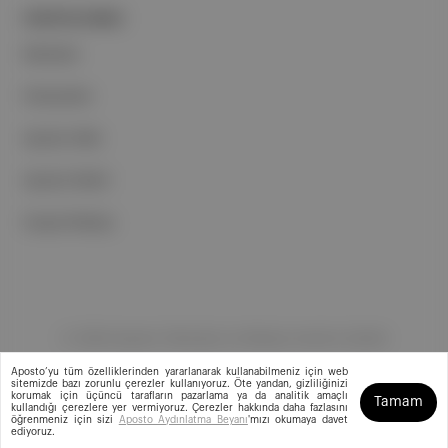
PORTFOLYUMUZ
Markalar
Podcastler
Aposto Web
Aposto Mobil
Sosyal Medya
©
2026
Aposto Teknoloji ve Medya Anonim Şirketi
Aposto’yu tüm özelliklerinden yararlanarak kullanabilmeniz için web
sitemizde bazı zorunlu çerezler kullanıyoruz. Öte yandan, gizliliğinizi
korumak için üçüncü tarafların pazarlama ya da analitik amaçlı
Tamam
kullandığı çerezlere yer vermiyoruz. Çerezler hakkında daha fazlasını
öğrenmeniz için sizi
Aposto Aydınlatma Beyanı
'mızı okumaya davet
ediyoruz.