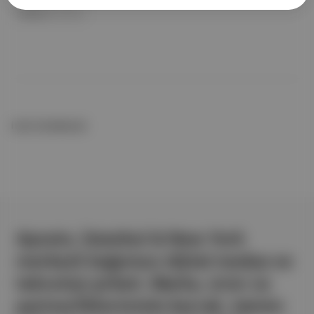
Toyota
ile birlikte
İLGİLİ OKUMALAR
Aposto, İstanbul & New York
merkezli bağımsız dijital medya ve
teknoloji şirketi. Marka, ürün ve
partnerliklerimizle berrak, tatmin