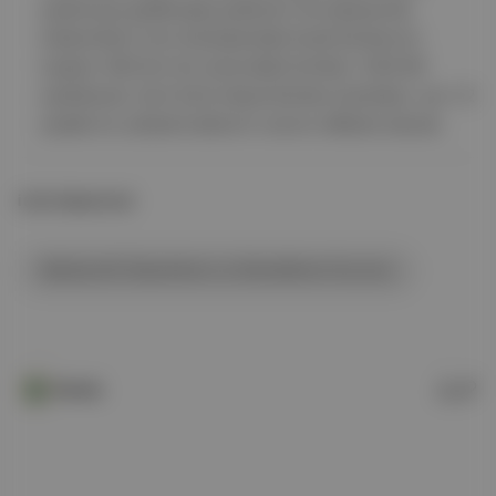
azaltmaya gidileceği açıklandı. Bu kapsamda
tüketicilerin tüm bankalardaki kredi kartlarının
toplam 400 bin lira üstündeki limitleri, %50-80
azaltılacak. Kart limiti düşürülürken bankalar, son 12
aydaki en yüksek kullanım oranını dikkate alacak.
İLGİLİ BAŞLIKLAR
Bankacılık Düzenleme ve Denetleme Kurumu
Pareto