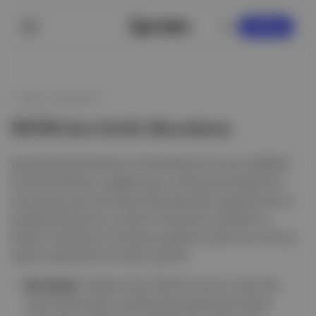
KAYDOL
5 Şubat 2026 06:00
BDDK'dan kritik düzenleme
Bankacılık Düzenleme ve Denetleme Kurumu (BDDK),
finansal istikrarın sağlanması ve finansal tüketicinin
korunması için koordine düzenlemeler yaparak konut
kredilerinde birinci ve ikinci el ayrımını kaldırdı ve
biriken kredi kartı ile ihtiyaç kredisi borçları için 48 aya
kadar yapılandırma imkanı getirdi.
Ek olarak:
Toplam limiti 400 bin liranın üzerinde
olan kullanıcıların limitlerinde gelire göre kısmi