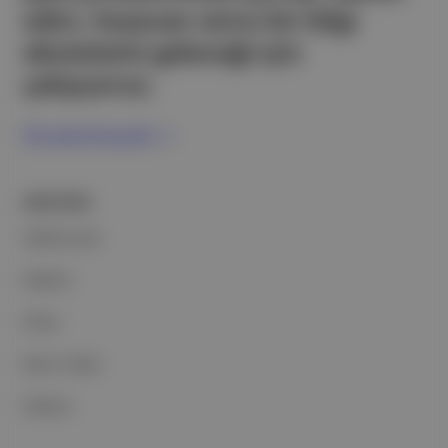
edici, heyecan verici bir bilgi
ekosistemi geleceği için
çalışıyoruz.
Ücretsiz Kaydol →
ŞİRKETİMİZ
Hakkımızda
Reklam
Ethos
Basın Odası
İletişim