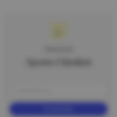
ÜCRETSİZ BÜLTEN
Aposto Gündem
Ücretsiz Kaydol