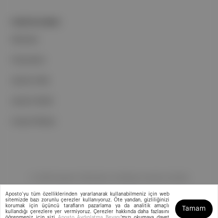
PORTFOLYUMUZ
Markalar
Podcastler
Aposto Web
Aposto Mobil
Sosyal Medya
©
2026
Aposto Teknoloji ve Medya Anonim Şirketi
Aposto’yu tüm özelliklerinden yararlanarak kullanabilmeniz için web
sitemizde bazı zorunlu çerezler kullanıyoruz. Öte yandan, gizliliğinizi
korumak için üçüncü tarafların pazarlama ya da analitik amaçlı
Tamam
kullandığı çerezlere yer vermiyoruz. Çerezler hakkında daha fazlasını
öğrenmeniz için sizi
Aposto Aydınlatma Beyanı
'mızı okumaya davet