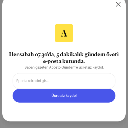
ÜCRETSİZ BÜLTEN
Aposto Gündem
Her sabah 07.30'da, 5 dakikalık gündem özeti
e-posta kutunda.
Sabah gazeten Aposto Gündem'e ücretsiz kaydol.
Ücretsiz kaydol
Ücretsiz Kaydol