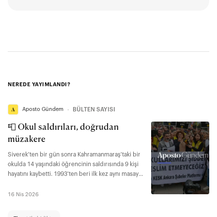
NEREDE YAYIMLANDI?
Aposto Gündem
∙
BÜLTEN SAYISI
📮 Okul saldırıları, doğrudan
müzakere
Siverek'ten bir gün sonra Kahramanmaraş'taki bir
okulda 14 yaşındaki öğrencinin saldırısında 9 kişi
hayatını kaybetti. 1993'ten beri ilk kez aynı masaya
oturan Lübnan ve İsrail görüşmelere aracısız
devam edecek.
16 Nis 2026