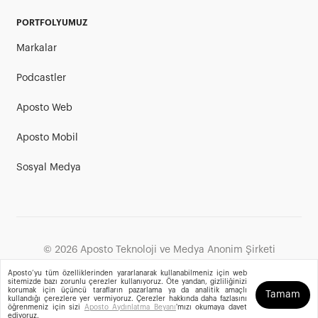
PORTFOLYUMUZ
Markalar
Podcastler
Aposto Web
Aposto Mobil
Sosyal Medya
©
2026
Aposto Teknoloji ve Medya Anonim Şirketi
Aposto’yu tüm özelliklerinden yararlanarak kullanabilmeniz için web
sitemizde bazı zorunlu çerezler kullanıyoruz. Öte yandan, gizliliğinizi
korumak için üçüncü tarafların pazarlama ya da analitik amaçlı
Tamam
kullandığı çerezlere yer vermiyoruz. Çerezler hakkında daha fazlasını
öğrenmeniz için sizi
Aposto Aydınlatma Beyanı
'mızı okumaya davet
ediyoruz.