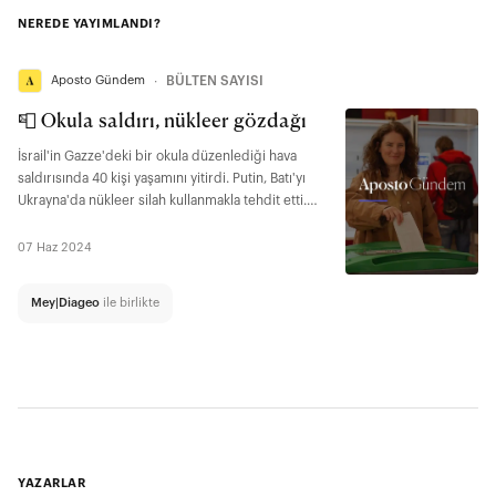
NEREDE YAYIMLANDI?
Aposto Gündem
∙
BÜLTEN SAYISI
📮 Okula saldırı, nükleer gözdağı
İsrail'in Gazze'deki bir okula düzenlediği hava
saldırısında 40 kişi yaşamını yitirdi. Putin, Batı'yı
Ukrayna'da nükleer silah kullanmakla tehdit etti.
TCMB'nin swap harici net rezervleri 4 yıl sonra ilk
kez pozitife döndü.
07 Haz 2024
Mey|Diageo
ile birlikte
YAZARLAR