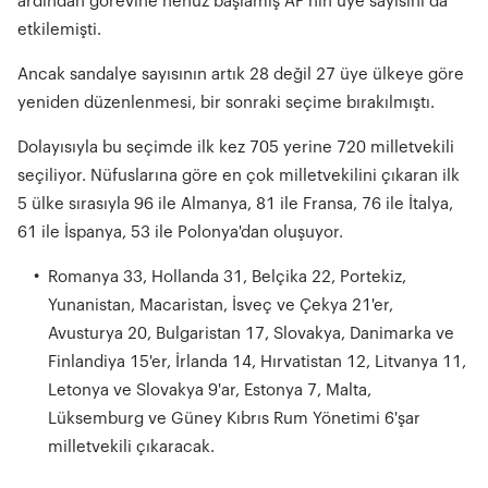
ardından görevine henüz başlamış AP'nin üye sayısını da
etkilemişti.
Ancak sandalye sayısının artık 28 değil 27 üye ülkeye göre
yeniden düzenlenmesi, bir sonraki seçime bırakılmıştı.
Dolayısıyla bu seçimde ilk kez 705 yerine 720 milletvekili
seçiliyor. Nüfuslarına göre en çok milletvekilini çıkaran ilk
5 ülke sırasıyla 96 ile Almanya, 81 ile Fransa, 76 ile İtalya,
61 ile İspanya, 53 ile Polonya'dan oluşuyor.
Romanya 33, Hollanda 31, Belçika 22, Portekiz,
Yunanistan, Macaristan, İsveç ve Çekya 21'er,
Avusturya 20, Bulgaristan 17, Slovakya, Danimarka ve
Finlandiya 15'er, İrlanda 14, Hırvatistan 12, Litvanya 11,
Letonya ve Slovakya 9'ar, Estonya 7, Malta,
Lüksemburg ve Güney Kıbrıs Rum Yönetimi 6'şar
milletvekili çıkaracak.