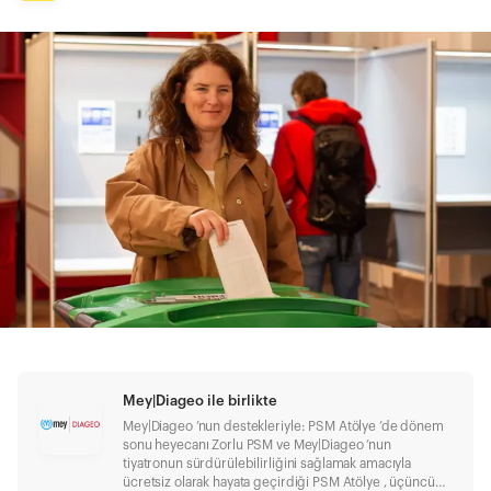
Mey|Diageo ile birlikte
Mey|Diageo ’nun destekleriyle: PSM Atölye ’de dönem
sonu heyecanı Zorlu PSM ve Mey|Diageo ’nun
tiyatronun sürdürülebilirliğini sağlamak amacıyla
ücretsiz olarak hayata geçirdiği PSM Atölye , üçüncü