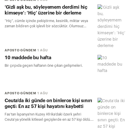
‘Gizli aşk bu, söyleyemem derdimi hiç
kimseye’: ‘Hiç’ üzerine bir derleme
“Hiç”, cümle içinde pekiştirme, kesinlik, miktar veya
zaman bildiren çok işlevli bir sözcüktür. Olumsuz
cümlelerde eylemin anlamını kuvvetlendirir, soru
cümlelerinde belirsizlik veya olasılık belirtir, tek başına
kullanıldığında ise mutlak yokluğu ya da değersizliği
ifade eder.
APOSTO GÜNDEM
·
1 AĞU
10 maddede bu hafta
Bir çırpıda geçen haftanın öne çıkan gelişmeleri.
APOSTO GÜNDEM
·
1 AĞU
Ceuta’da iki günde on binlerce kişi sınırı
geçti: En az 57 kişi hayatını kaybetti
Fas’tan İspanya’nın Kuzey Afrika’daki özerk şehri
Ceuta’ya yönelik kitlesel geçişlerde en az 57 kişi öldü.
İspanya İçişleri Bakanlığı, 30 Temmuz’dan itibaren
yaklaşık 50 bin kişinin kente girdiğini; Ceuta yönetimi