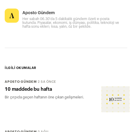
Aposto Gündem
Her sabah 06.30'da 5 dakikalık gündem özeti e-posta
kutunda. Piyasalar, ekonomi, iş dünyası, politika, teknoloji ve
hafta sonu ekleri; kısa, yalın, öz bir şekilde.
İLGİLİ OKUMALAR
APOSTO GÜNDEM
·
2 SA ÖNCE
10 maddede bu hafta
Bir çırpıda geçen haftanın öne çıkan gelişmeleri.
APOSTO GÜNDEM
·
2 AĞU