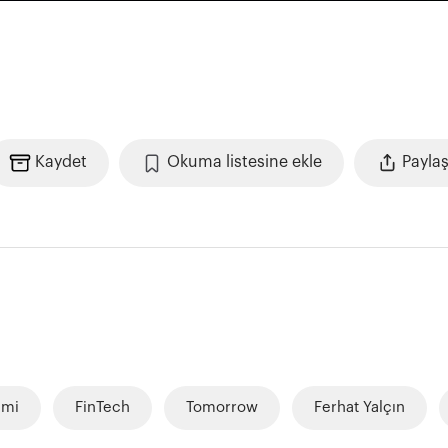
Kaydet
Okuma listesine ekle
Payla
imi
FinTech
Tomorrow
Ferhat Yalçın