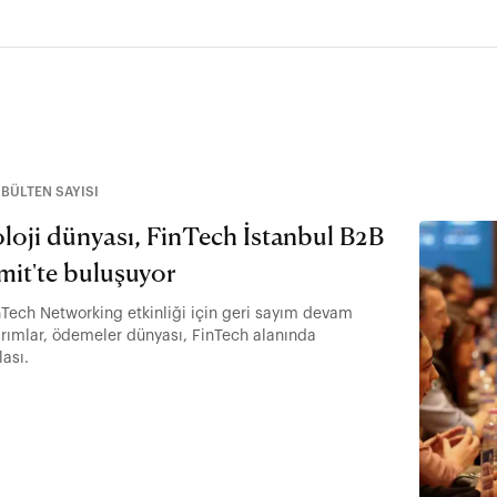
BÜLTEN SAYISI
oloji dünyası, FinTech İstanbul B2B
it'te buluşuyor
inTech Networking etkinliği için geri sayım devam
ırımlar, ödemeler dünyası, FinTech alanında
lası.