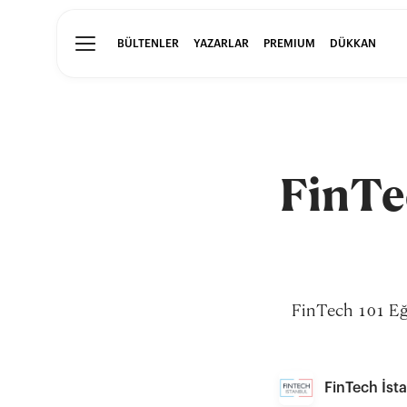
BÜLTENLER
YAZARLAR
PREMIUM
DÜKKAN
FinTe
FinTech 101 Eği
FinTech İst