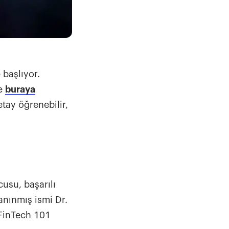
 başlıyor.
de
buraya
tay öğrenebilir,
usu, başarılı
tanınmış ismi Dr.
 FinTech 101