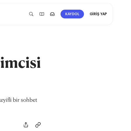
GİRİŞ YAP
KAYDOL
imcisi
yifli bir sohbet