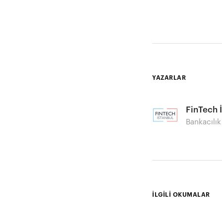
YAZARLAR
FinTech 
Bankacılık
İLGİLİ OKUMALAR