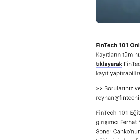
FinTech 101 Onl
Kayıtların tüm h
tıklayarak
FinTec
kayıt yaptırabilir
>>
Sorularınız ve 
reyhan@fintechi
FinTech 101 Eğit
girişimci Ferhat 
Soner Canko’nun 