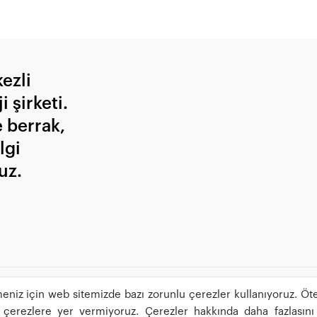
ezli
 şirketi.
e berrak,
lgi
uz.
eniz için web sitemizde bazı zorunlu çerezler kullanıyoruz. Öte
ğı çerezlere yer vermiyoruz. Çerezler hakkında daha fazlasını