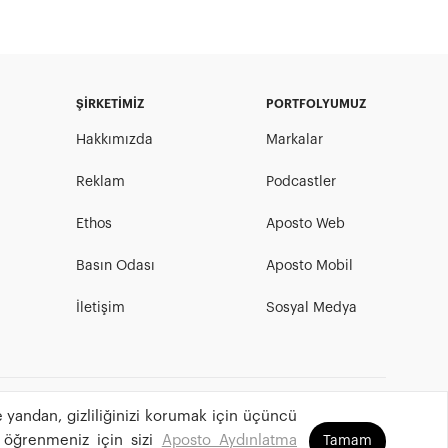
ŞİRKETİMİZ
PORTFOLYUMUZ
Hakkımızda
Markalar
Reklam
Podcastler
Ethos
Aposto Web
Basın Odası
Aposto Mobil
İletişim
Sosyal Medya
 yandan, gizliliğinizi korumak için üçüncü
©
2026
Aposto Teknoloji ve Medya Anonim Şirketi
 öğrenmeniz için sizi
Aposto Aydınlatma
Tamam