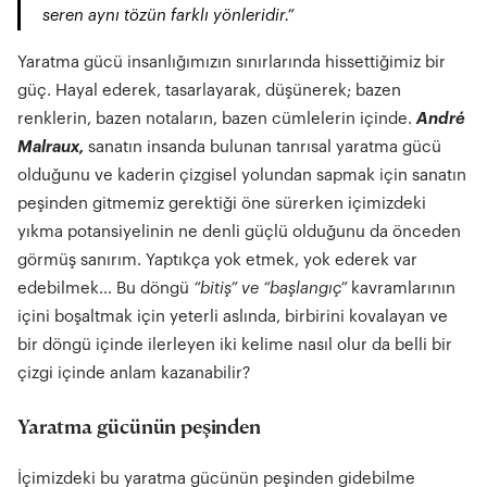
seren aynı tözün farklı yönleridir.”
Yaratma gücü insanlığımızın sınırlarında hissettiğimiz bir
güç. Hayal ederek, tasarlayarak, düşünerek; bazen
renklerin, bazen notaların, bazen cümlelerin içinde.
André
Malraux,
sanatın insanda bulunan tanrısal yaratma gücü
olduğunu ve kaderin çizgisel yolundan sapmak için sanatın
peşinden gitmemiz gerektiği öne sürerken içimizdeki
yıkma potansiyelinin ne denli güçlü olduğunu da önceden
görmüş sanırım. Yaptıkça yok etmek, yok ederek var
edebilmek… Bu döngü
“bitiş” ve “başlangıç”
kavramlarının
içini boşaltmak için yeterli aslında, birbirini kovalayan ve
bir döngü içinde ilerleyen iki kelime nasıl olur da belli bir
çizgi içinde anlam kazanabilir?
Yaratma gücünün peşinden
İçimizdeki bu yaratma gücünün peşinden gidebilme