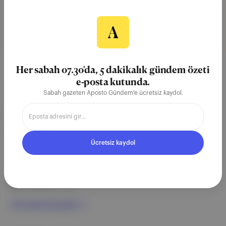
Her sabah 07.30'da, 5 dakikalık gündem özeti
Aposto, İstanbul & New York
e-posta kutunda.
Sabah gazeten Aposto Gündem'e ücretsiz kaydol.
merkezli bağımsız dijital medya ve
teknoloji şirketi. Marka, ürün ve
partnerliklerimizle berrak, tatmin
Ücretsiz kaydol
edici, heyecan verici bir bilgi
ekosistemi geleceği için
çalışıyoruz.
Ücretsiz Kaydol →