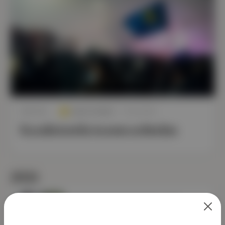
Aposto Gündem
·
10 Oca 2022
SON YAZI
Kazakistan'da isyanın ardından
2021
İran'da Cumhurbaşkanlığı seçimi
Aposto Gündem
·
19 Haz 2021