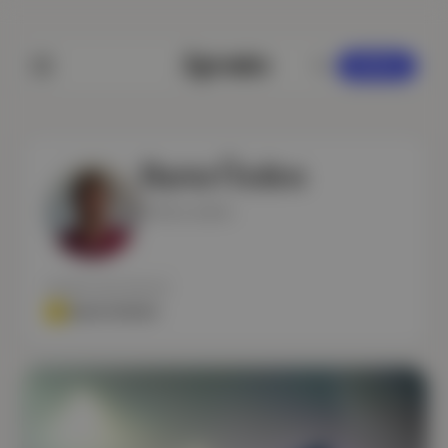
KAYDOL
Bartu Özden
Politics editor
YAZDIĞI BÜLTENLER
Aposto Gündem