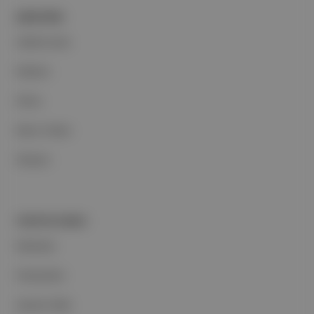
ŞİRKETİMİZ
Hakkımızda
Reklam
Ethos
Basın Odası
İletişim
PORTFOLYUMUZ
Markalar
Podcastler
Aposto Web