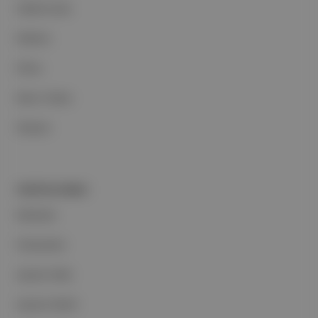
Hakkımızda
Reklam
Ethos
Basın Odası
İletişim
PORTFOLYUMUZ
Markalar
Podcastler
Aposto Web
Aposto Mobil