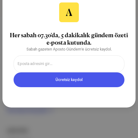
Aposto, İstanbul & New York
Her sabah 07.30'da, 5 dakikalık gündem özeti
e-posta kutunda.
merkezli bağımsız dijital medya ve
Sabah gazeten Aposto Gündem'e ücretsiz kaydol.
teknoloji şirketi. Marka, ürün ve
partnerliklerimizle berrak, tatmin
edici, heyecan verici bir bilgi
Ücretsiz kaydol
ekosistemi geleceği için
çalışıyoruz.
Ücretsiz Kaydol →
ŞİRKETİMİZ