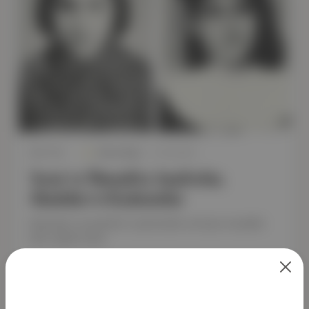
Notos Dergi
·
27 Ara 2022
SON YAZI
'Ayna' ve 'Bunak'ta Anaforlar,
Akıntılar ve Katmanlar
Geçmişin ve şimdinin içerisinden anneye musallat
olan çeşitli anlar