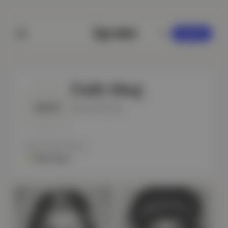
KAYDOL
Fatih Altuğ
Yazar @ Notoa
YAZDIĞI BÜLTENLER
Notos Dergi