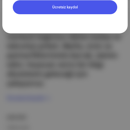
Ücretsiz kaydol
Aposto, İstanbul & New York
merkezli bağımsız dijital medya ve
teknoloji şirketi. Marka, ürün ve
partnerliklerimizle berrak, tatmin
edici, heyecan verici bir bilgi
ekosistemi geleceği için
çalışıyoruz.
Ücretsiz Kaydol →
ŞİRKETİMİZ
Hakkımızda