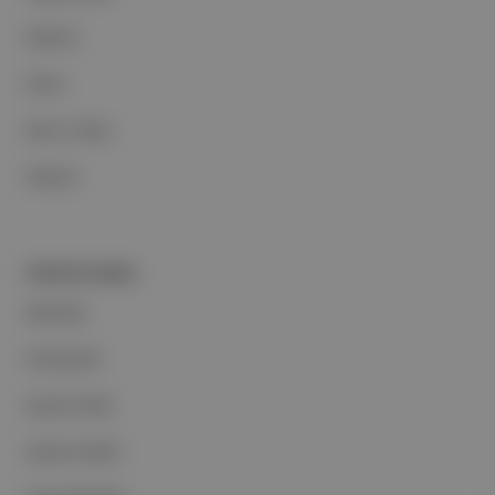
Reklam
Ethos
Basın Odası
İletişim
PORTFOLYUMUZ
Markalar
Podcastler
Aposto Web
Aposto Mobil