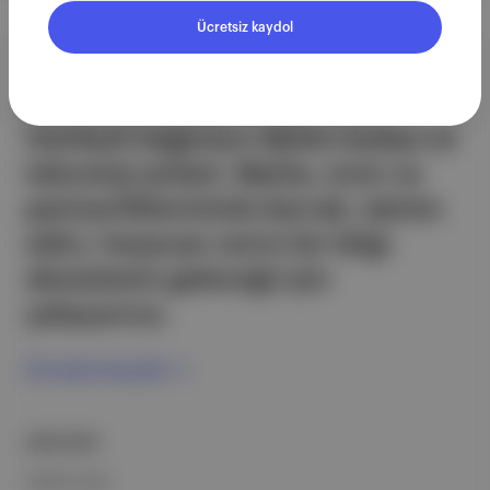
Ücretsiz kaydol
Aposto, İstanbul & New York
merkezli bağımsız dijital medya ve
teknoloji şirketi. Marka, ürün ve
partnerliklerimizle berrak, tatmin
edici, heyecan verici bir bilgi
ekosistemi geleceği için
çalışıyoruz.
Ücretsiz Kaydol →
ŞİRKETİMİZ
Hakkımızda