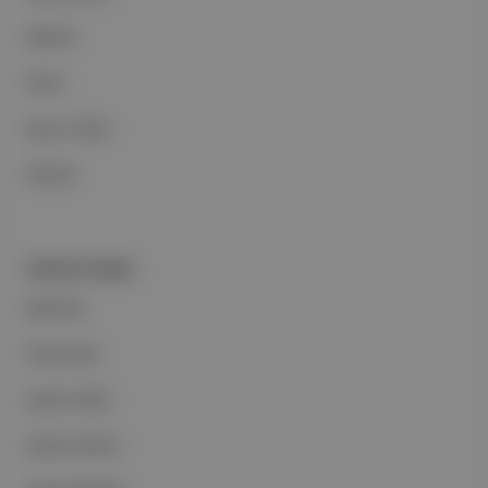
Reklam
Ethos
Basın Odası
İletişim
PORTFOLYUMUZ
Markalar
Podcastler
Aposto Web
Aposto Mobil