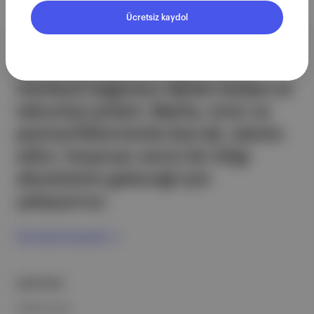
Ücretsiz kaydol
Aposto, İstanbul & New York
merkezli bağımsız dijital medya ve
teknoloji şirketi. Marka, ürün ve
partnerliklerimizle berrak, tatmin
edici, heyecan verici bir bilgi
ekosistemi geleceği için
çalışıyoruz.
Ücretsiz Kaydol →
ŞİRKETİMİZ
Hakkımızda