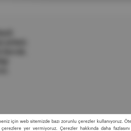
ezli
 şirketi.
e berrak,
lgi
uz.
eniz için web sitemizde bazı zorunlu çerezler kullanıyoruz. Öte
ğı çerezlere yer vermiyoruz. Çerezler hakkında daha fazlasını