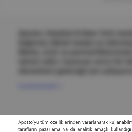
Aposto, İstanbul & New York merk
bağımsız dijital medya ve teknoloji
Marka, ürün ve partnerliklerimizl
tatmin edici, heyecan verici bir bi
ekosistemi geleceği için çalışıyor
Ücretsiz Kaydol →
Aposto’yu tüm özelliklerinden yararlanarak kullanabilm
tarafların pazarlama ya da analitik amaçlı kullandı