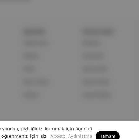
ŞİRKETİMİZ
PORTFOLYUMUZ
Hakkımızda
Markalar
Reklam
Podcastler
Ethos
Aposto Web
Basın Odası
Aposto Mobil
İletişim
Sosyal Medya
 yandan, gizliliğinizi korumak için üçüncü
©
2026
Aposto Teknoloji ve Medya Anonim Şirketi
 öğrenmeniz için sizi
Aposto Aydınlatma
Tamam