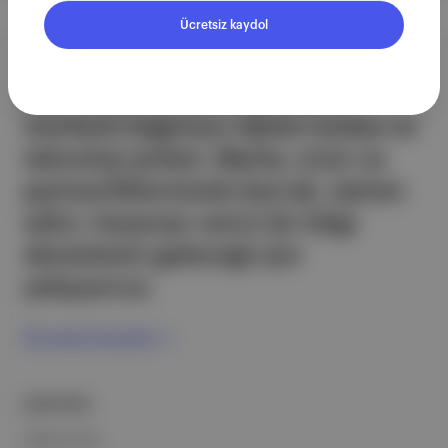
Ücretsiz kaydol
Aposto, İstanbul & New York
merkezli bağımsız dijital medya ve
teknoloji şirketi. Marka, ürün ve
partnerliklerimizle berrak, tatmin
edici, heyecan verici bir bilgi
ekosistemi geleceği için
çalışıyoruz.
Ücretsiz Kaydol →
ŞİRKETİMİZ
Hakkımızda