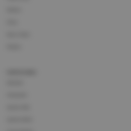
Reklam
Ethos
Basın Odası
İletişim
PORTFOLYUMUZ
Markalar
Podcastler
Aposto Web
Aposto Mobil