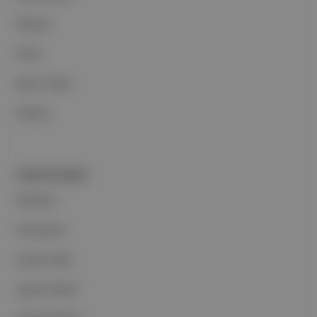
Reklam
Ethos
Basın Odası
İletişim
PORTFOLYUMUZ
Markalar
Podcastler
Aposto Web
Aposto Mobil