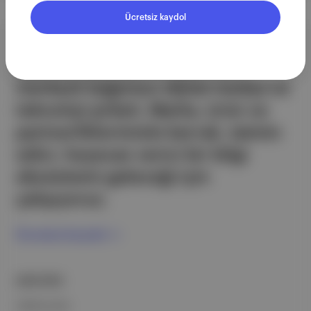
Ücretsiz kaydol
Aposto, İstanbul & New York
merkezli bağımsız dijital medya ve
teknoloji şirketi. Marka, ürün ve
partnerliklerimizle berrak, tatmin
edici, heyecan verici bir bilgi
ekosistemi geleceği için
çalışıyoruz.
Ücretsiz Kaydol →
ŞİRKETİMİZ
Hakkımızda