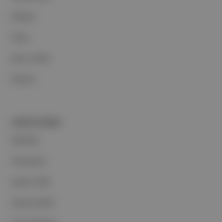
Reklam
Ethos
Basın Odası
İletişim
PORTFOLYUMUZ
Markalar
Podcastler
Aposto Web
Aposto Mobil