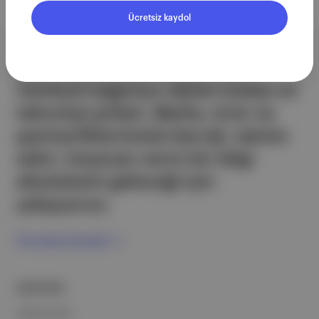
Ücretsiz kaydol
Aposto, İstanbul & New York
merkezli bağımsız dijital medya ve
teknoloji şirketi. Marka, ürün ve
partnerliklerimizle berrak, tatmin
edici, heyecan verici bir bilgi
ekosistemi geleceği için
çalışıyoruz.
Ücretsiz Kaydol →
ŞİRKETİMİZ
Hakkımızda