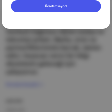
Ücretsiz kaydol
Aposto, İstanbul & New York
merkezli bağımsız dijital medya ve
teknoloji şirketi. Marka, ürün ve
partnerliklerimizle berrak, tatmin
edici, heyecan verici bir bilgi
ekosistemi geleceği için
çalışıyoruz.
Ücretsiz Kaydol →
ŞİRKETİMİZ
Hakkımızda