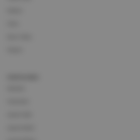
Reklam
Ethos
Basın Odası
İletişim
PORTFOLYUMUZ
Markalar
Podcastler
Aposto Web
Aposto Mobil