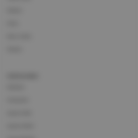
Reklam
Ethos
Basın Odası
İletişim
PORTFOLYUMUZ
Markalar
Podcastler
Aposto Web
Aposto Mobil