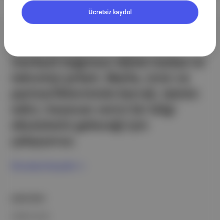
Ücretsiz kaydol
Aposto, İstanbul & New York
merkezli bağımsız dijital medya ve
teknoloji şirketi. Marka, ürün ve
partnerliklerimizle berrak, tatmin
edici, heyecan verici bir bilgi
ekosistemi geleceği için
çalışıyoruz.
Ücretsiz Kaydol →
ŞİRKETİMİZ
Hakkımızda