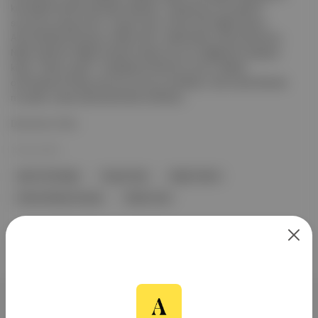
kez eleştirmenlik açısından bakarak, “Ne görüyor bu şairler?”
sorusuna cevap arıyor. Turgut Uyar, Orhan Veli, Nigâr Hanım,
Ahmet Muhip Dıranas, Gülten Akın, Galib Dede, Emily Dickinson,
Nâzım Hikmet, Melih Cevdet Anday’ı bu soru eşliğinde inceleyen
kitap, “İlham nedir?” meselesine farklı bir yorum. Neden
okumalısınız? Kitap okura şu soruyu yöneltiyor: Şiir ancak ilhamla
mı yazılır, yoksa üzerinde emek verilmesi...
Devamını Oku
19 Oca 2025
Şairin Gördüğü
Turgut Uyar
Nigâr Hanım
Ahmet Muhip Dıranas
Gülten Akın