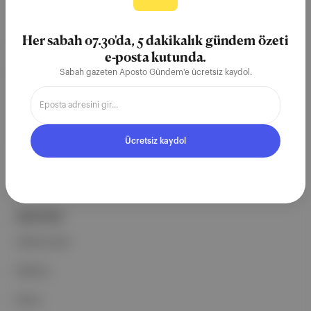
Aposto, İstanbul & New York
merkezli bağımsız dijital medya ve
Her sabah 07.30'da, 5 dakikalık gündem özeti
teknoloji şirketi. Marka, ürün ve
e-posta kutunda.
partnerliklerimizle berrak, tatmin
Sabah gazeten Aposto Gündem'e ücretsiz kaydol.
edici, heyecan verici bir bilgi
ekosistemi geleceği için
çalışıyoruz.
Ücretsiz kaydol
Ücretsiz Kaydol →
ŞİRKETİMİZ
Hakkımızda
Reklam
Ethos