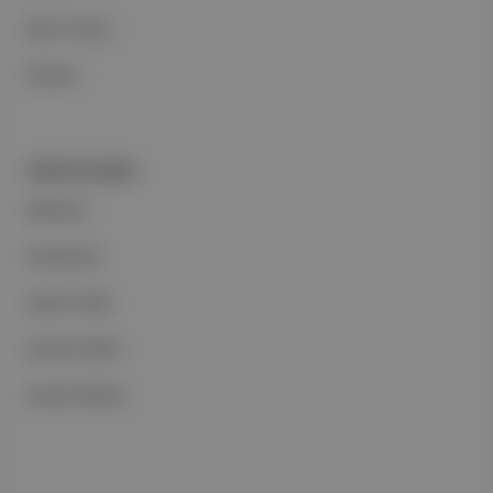
Basın Odası
İletişim
PORTFOLYUMUZ
Markalar
Podcastler
Aposto Web
Aposto Mobil
Sosyal Medya