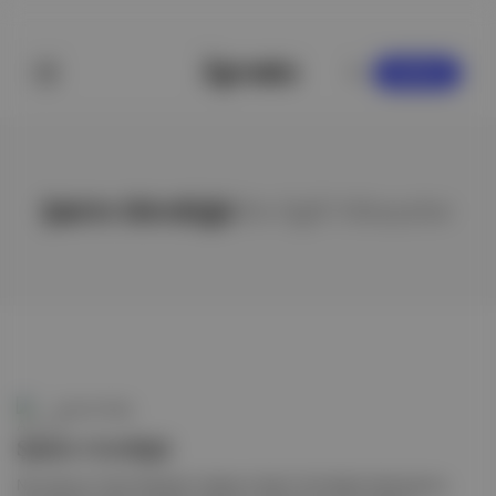
KAYDOL
Şairin Gördüğü
ile ilgili hikayeler
Aposto Kitap
Şairin Gördüğü
Ne anlatıyor? Şair Nergihan Yeşilyurt Şairin Gördüğü kitabında bu