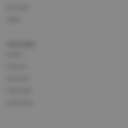
Basın Odası
İletişim
PORTFOLYUMUZ
Markalar
Podcastler
Aposto Web
Aposto Mobil
Sosyal Medya