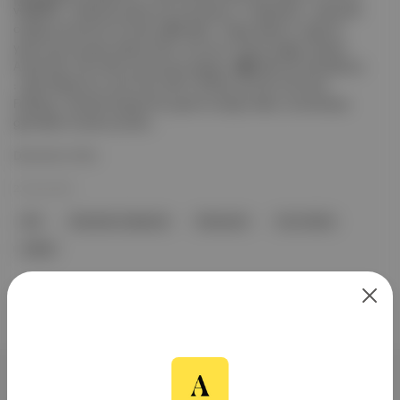
vergeten : Hollanda yapımı bir animasyon. 🃏 Tebessüm : başrolde
olduğu karanlık bir komedi. 💣 Adalet : Özgür Bakar'ın oğlu bir
yılda vizyona giren beşinci filmi, Survivor ünlüsü Çağan Atakan
Arslan'dan John Wick yaratmaya çalışıyor. 👻 Haile: Bir Aile Kâbusu
: Alper Mestçi'nin yeni korku filmi. 🤣 Büyü de Gel / No Hard
Feelings : Kendine kapanık bir gencin zengin ailesi, üniversiteye
gitmeden önceki çocukla...
Devamını Oku
22 Haz 2023
film
Afacanlar İş Başında
Tebessüm
Onur Buldu
Adalet