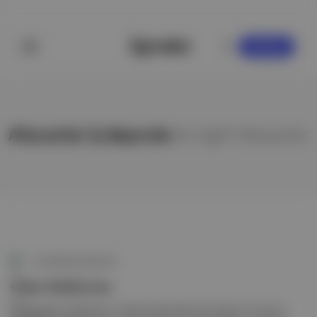
KAYDOL
Afacanlar İş Başında
ile ilgili hikayeler
Bu Hafta Ne İzlesem?
Onur Buldu'nun
👶 Afacanlar İş Başında / 2 kleine kleutertjes: Een dag om nooit te