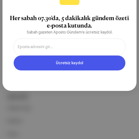
Aposto, İstanbul & New York
merkezli bağımsız dijital medya ve
Her sabah 07.30'da, 5 dakikalık gündem özeti
teknoloji şirketi. Marka, ürün ve
e-posta kutunda.
partnerliklerimizle berrak, tatmin
Sabah gazeten Aposto Gündem'e ücretsiz kaydol.
edici, heyecan verici bir bilgi
ekosistemi geleceği için
çalışıyoruz.
Ücretsiz kaydol
Ücretsiz Kaydol →
ŞİRKETİMİZ
Hakkımızda
Reklam
Ethos