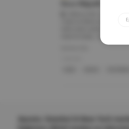
Bana Bilgiçlik Taslay
1️⃣ , Rebecca Solnit : Minotor Kitap
o kadar da öfkesini kuşanmış üslubuy
üreten sistem çarklarını gözler önün
Geisel İle Söyleşi , Alberto Manguel
Devamını Oku
17 Mar 2024
ırkçılık
Labirent
Amin Maalo
Aposto, İstanbul & New York merk
bağımsız dijital medya ve teknoloji