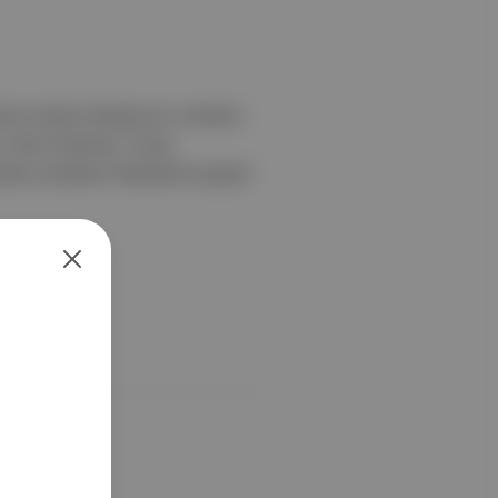
ğı bir ailenin hikayesi bu. Kendine
n. Alex Schulman, Timaş
alan çocukların hikayesinin peşine