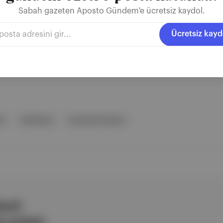
an Adamlar
Sabah gazeten Aposto Gündem'e ücretsiz kaydol.
'tan Asude Küçük tarafından Türkçeye kazandırılan bu kitabında Solnit,
Ücretsiz kayd
la anlatıyor bizlere. Hayatın birçok alanında kadınların nasıl sustur
e sererek aktarırken, geleceğe dair umut aşılamayı da ihmal etmiyor.
 : Okumanın Tarihi, Gece...
uf
Ali Berktay
Yapı Kredi Yayınları
ezli
 şirketi.