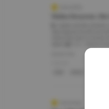
Aposto Gündem
Malma İstasyonu, Ale
1️⃣ : Kuşaklar üzerinden yalnızlıklar
özgü kurgusuyla zamanda hızla iler
Yayınları'ndan çıkan bu romanda mir
düşüyor. 2️⃣ R. U. R. – Rossum’un Evr
Devamını Oku
24 Mar 2024
ırkçılık
Labirent
Amin Maalo
Aposto Gündem