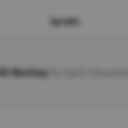
Ali Berktay
ile ilgili hikayele