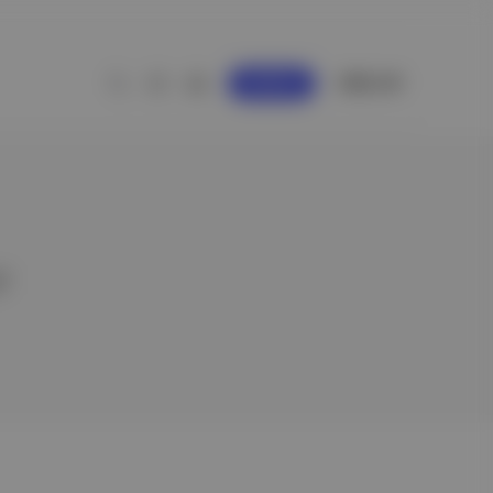
GİRİŞ YAP
KAYDOL
r