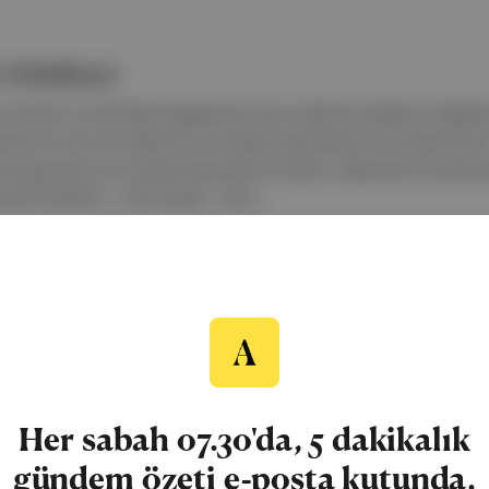
x Schulman
, travmalar ve psikolojik bagajlarıyla tamir edilemez ilişkilerin dağıttı
leyen bir tren; her bölümü bir sonrakine eklemlenen bir kompartıma
as geçmişin izini sürerek ebeveyninin hatasını yüklenmek zorunda k
ensel Robotları , Karel Çapek : Çek y...
uf
Ali Berktay
Yapı Kredi Yayınları
Her sabah 07.30'da, 5 dakikalık
gündem özeti e-posta kutunda.