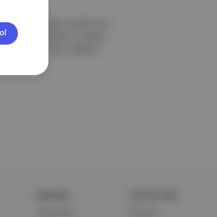
 kadim bir hikayeyi incelikli ve bir
ol
ulduğunu ve ezildiğini, bu tabloyu
 2️⃣ Hayali Bir Hayat: Sieglinde
ŞİRKETİMİZ
PORTFOLYUMUZ
Hakkımızda
Markalar